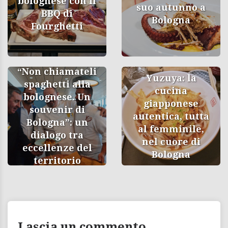
bolognese con il
suo autunno a
BBQ di
Bologna
Fourghetti
“Non chiamateli
Yuzuya: la
spaghetti alla
cucina
bolognese. Un
giapponese
souvenir di
autentica, tutta
Bologna”: un
al femminile,
dialogo tra
nel cuore di
eccellenze del
Bologna
territorio
Lascia un commento