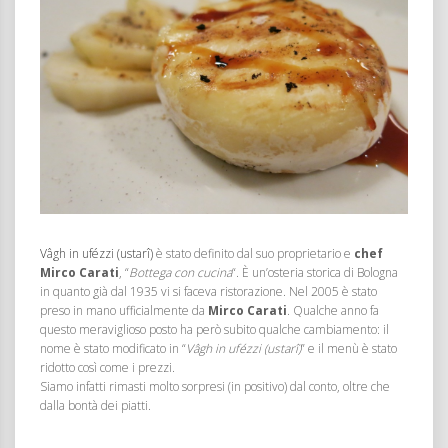
Vâgh in ufézzi (ustarî)
è stato definito dal suo proprietario e
chef
Mirco Carati
, “
Bottega con cucina
“. È un’osteria storica di Bologna
in quanto già dal 1935 vi si faceva ristorazione. Nel 2005 è stato
preso in mano ufficialmente da
Mirco Carati
. Qualche anno fa
questo meraviglioso posto ha però subito qualche cambiamento: il
nome è stato modificato in “
Vâgh in ufézzi (ustarî)
” e il menù è stato
ridotto così come i prezzi.
Siamo infatti rimasti molto sorpresi (in positivo) dal conto, oltre che
dalla bontà dei piatti.