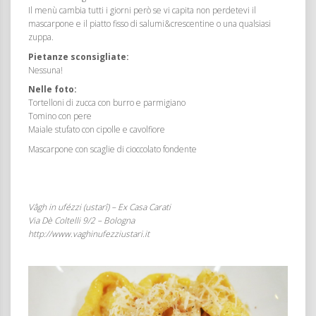
Il menù cambia tutti i giorni però se vi capita non perdetevi il
mascarpone e il piatto fisso di salumi&crescentine o una qualsiasi
zuppa.
Pietanze sconsigliate:
Nessuna!
Nelle foto:
Tortelloni di zucca con burro e parmigiano
Tomino con pere
Maiale stufato con cipolle e cavolfiore
Mascarpone con scaglie di cioccolato fondente
Vâgh in ufézzi (ustarî) – Ex Casa Carati
Via Dè Coltelli 9/2 – Bologna
http://www.vaghinufezziustari.it