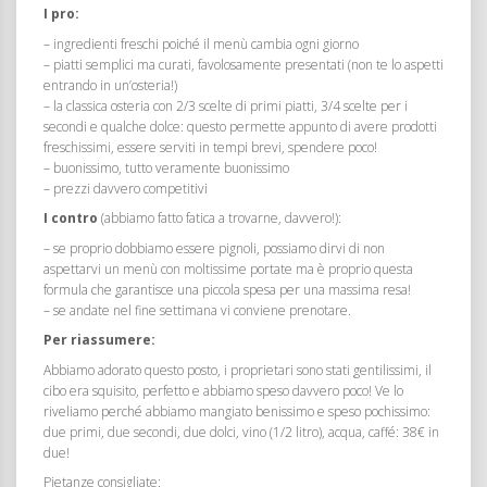
I pro:
– ingredienti freschi poiché il menù cambia ogni giorno
– piatti semplici ma curati, favolosamente presentati (non te lo aspetti
entrando in un’osteria!)
– la classica osteria con 2/3 scelte di primi piatti, 3/4 scelte per i
secondi e qualche dolce: questo permette appunto di avere prodotti
freschissimi, essere serviti in tempi brevi, spendere poco!
– buonissimo, tutto veramente buonissimo
– prezzi davvero competitivi
I contro
(abbiamo fatto fatica a trovarne, davvero!):
– se proprio dobbiamo essere pignoli, possiamo dirvi di non
aspettarvi un menù con moltissime portate ma è proprio questa
formula che garantisce una piccola spesa per una massima resa!
– se andate nel fine settimana vi conviene prenotare.
Per riassumere:
Abbiamo adorato questo posto, i proprietari sono stati gentilissimi, il
cibo era squisito, perfetto e abbiamo speso davvero poco! Ve lo
riveliamo perché abbiamo mangiato benissimo e speso pochissimo:
due primi, due secondi, due dolci, vino (1/2 litro), acqua, caffé: 38€ in
due!
Pietanze consigliate: