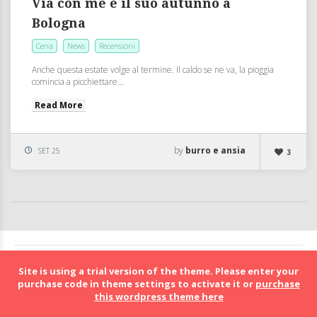
Via con me e il suo autunno a
Bologna
Cena
News
Recensioni
Anche questa estate volge al termine. Il caldo se ne va, la pioggia
comincia a picchiettare...
Read More
by
burro e ansia
SET 25
3
BolognaFood - Social Food a Bologna
Site is using a trial version of the theme. Please enter your
purchase code in theme settings to activate it or
purchase
this wordpress theme here