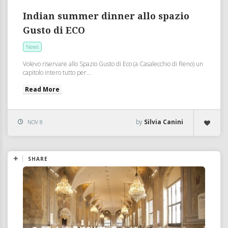
Indian summer dinner allo spazio
Gusto di ECO
News
Volevo riservare allo Spazio Gusto di Eco (a Casalecchio di Reno) un
capitolo intero tutto per...
Read More
by
Silvia Canini
NOV 8
SHARE