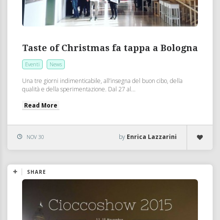
Taste of Christmas fa tappa a Bologna
Eventi
News
Una tre giorni indimenticabile, all’insegna del buon cibo, della
qualità e della sperimentazione. Dal 27 al...
Read More
by
Enrica Lazzarini
NOV 30
SHARE