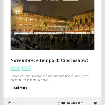
Novembre: è tempo di Cioccoshow!
Eventi
News
Non c’è che dire: novembre è decisamente uno dei nostri mesi
preferiti! Tra le tante iniziative...
Read More
by
Enrica Lazzarini
NOV 10