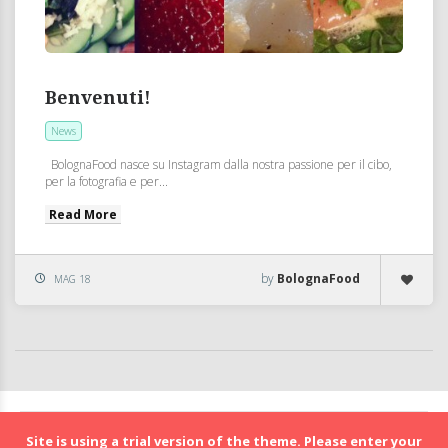
Benvenuti!
News
BolognaFood nasce su Instagram dalla nostra passione per il cibo,
per la fotografia e per...
Read More
by
BolognaFood
MAG 18
BolognaFood - Social Food a Bologna
Site is using a trial version of the theme. Please enter your