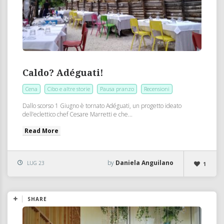
Caldo? Adéguati!
Cena
Cibo e altre storie
Pausa pranzo
Recensioni
Dallo scorso 1 Giugno è tornato Adéguati, un progetto ideato
dell’eclettico chef Cesare Marretti e che...
Read More
by
Daniela Anguilano
LUG 23
1
SHARE