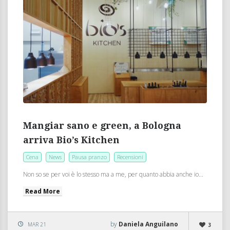
Mangiar sano e green, a Bologna
arriva Bio’s Kitchen
Cena
News
Pausa pranzo
Recensioni
Non so se per voi è lo stesso ma a me, per quanto abbia anche io...
Read More
by
Daniela Anguilano
MAR 21
3