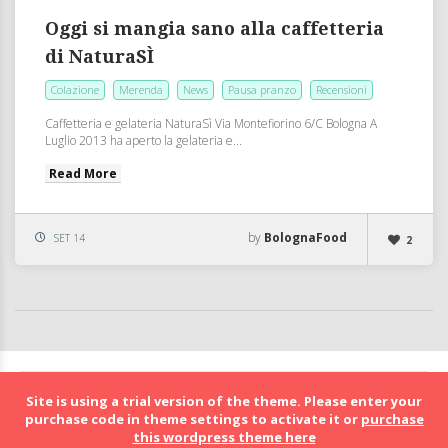
Oggi si mangia sano alla caffetteria
di NaturaSÌ
Colazione
Merenda
News
Pausa pranzo
Recensioni
Caffetteria e gelateria NaturaSì Via Montefiorino 6/C Bologna A
Luglio 2013 ha aperto la gelateria e...
Read More
by
BolognaFood
SET 14
2
BolognaFood - Social Food a Bologna
Site is using a trial version of the theme. Please enter your
purchase code in theme settings to activate it or
purchase
this wordpress theme here