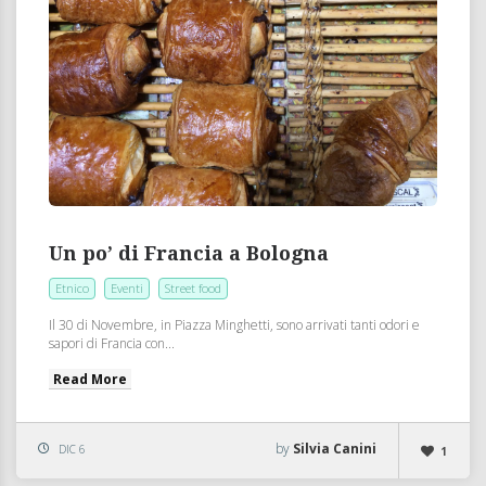
Un po’ di Francia a Bologna
Etnico
Eventi
Street food
Il 30 di Novembre, in Piazza Minghetti, sono arrivati tanti odori e
sapori di Francia con...
Read More
by
Silvia Canini
DIC 6
1