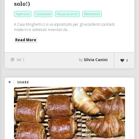
solo!)
Aperitivo
Colazione
Pausa pranzo
Recensioni
A Casa Minghetti ci si va soprattutto per gli eccellenti cocktails:
moderni e sofisticati inventati da...
Read More
by
Silvia Canini
DIC 7
1
SHARE