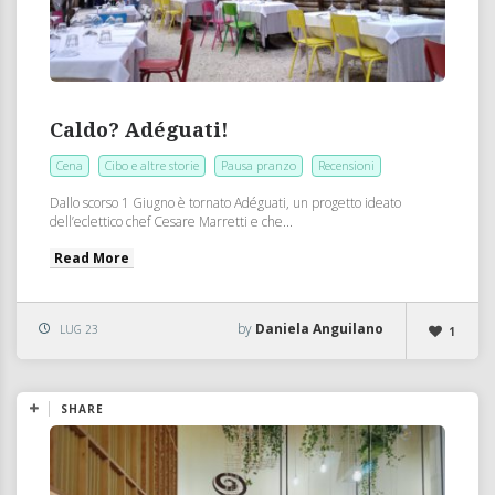
Caldo? Adéguati!
Cena
Cibo e altre storie
Pausa pranzo
Recensioni
Dallo scorso 1 Giugno è tornato Adéguati, un progetto ideato
dell’eclettico chef Cesare Marretti e che...
Read More
by
Daniela Anguilano
LUG 23
1
SHARE