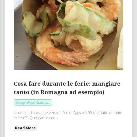
Cosa fare durante le ferie: mangiare
tanto (in Romagna ad esempio)
BolognaFood Goes to...
La domanda costante verso la fine di Agosto è “Cos’hai fatto durante
le ferie?”. Quest’anno non...
Read More