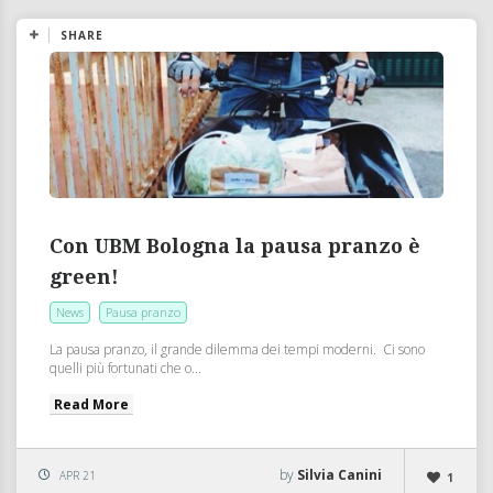
SHARE
Con UBM Bologna la pausa pranzo è
green!
News
Pausa pranzo
La pausa pranzo, il grande dilemma dei tempi moderni. Ci sono
quelli più fortunati che o...
Read More
by
Silvia Canini
APR 21
1