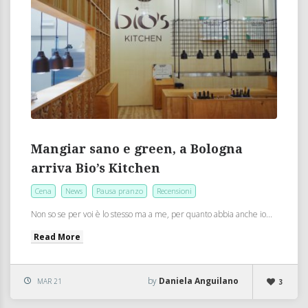
Mangiar sano e green, a Bologna
arriva Bio’s Kitchen
Cena
News
Pausa pranzo
Recensioni
Non so se per voi è lo stesso ma a me, per quanto abbia anche io...
Read More
by
Daniela Anguilano
MAR 21
3