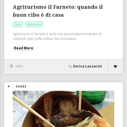
Agriturismo il Farneto: quando il
buon cibo è di casa
Cena
Recensioni
Agriturismo Il Farneto è nella mia personalissima top ten di
ristoranti tipici sulle colline che circondano...
Read More
by
Enrica Lazzarini
APR 8
SHARE