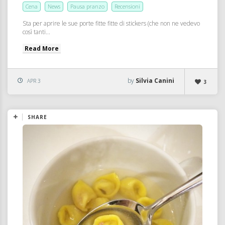
Cena
News
Pausa pranzo
Recensioni
Sta per aprire le sue porte fitte fitte di stickers (che non ne vedevo
così tanti...
Read More
by
Silvia Canini
APR 3
3
SHARE