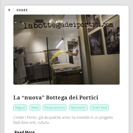
SHARE
La “nuova” Bottega dei Portici
Negozi
News
Pausa pranzo
Recensioni
Street food
L’Hotel I Portici, già da qualche anno, ha investito in un progetto
food dove arte, cultura...
Read More