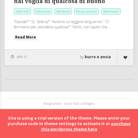
hai voglia di qualcosa di buono
Aperitivo
Colazione
Merenda
Pausa pranzo
Recensioni
“Davide?” “Sì, Selena?” “Avverto un leggero languorino.” “Ci
fermiamo per prendere qualcosa?” “Mmh, non saprei che...
Read More
by
burro e ansia
APR 15
BolognaFood - Social Food a Bologna
Site is using a trial version of the theme. Please enter your
purchase code in theme settings to activate it or
purchase
this wordpress theme here