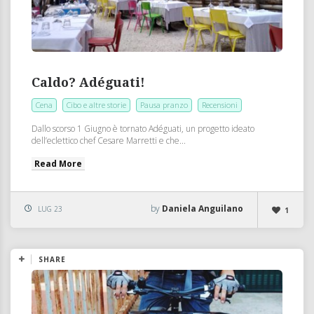
Caldo? Adéguati!
Cena
Cibo e altre storie
Pausa pranzo
Recensioni
Dallo scorso 1 Giugno è tornato Adéguati, un progetto ideato
dell’eclettico chef Cesare Marretti e che...
Read More
by
Daniela Anguilano
LUG 23
1
SHARE