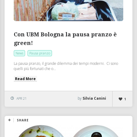
Con UBM Bologna la pausa pranzo è
green!
News
Pausa pranzo
La pausa pranzo, il grande dilemma dei tempi moderni. Ci sono
quelli più fortunati che o...
Read More
by
Silvia Canini
APR 21
1
SHARE