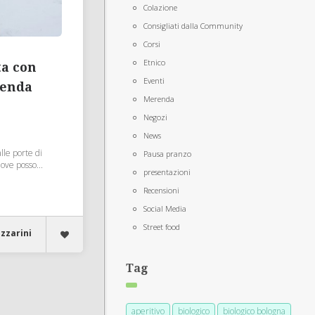
Colazione
Consigliati dalla Community
Corsi
Etnico
ta con
Eventi
ienda
Merenda
Negozi
News
lle porte di
Pausa pranzo
ove posso...
presentazioni
Recensioni
Social Media
Street food
azzarini
Tag
aperitivo
biologico
biologico bologna