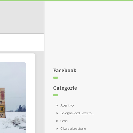
Facebook
Categorie
Aperitivo
BolognaFood Goes to…
Cena
Cibo e altre storie