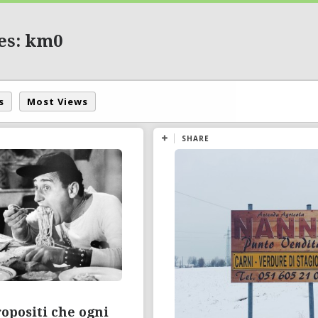
es: km0
s
Most Views
SHARE
ropositi che ogni