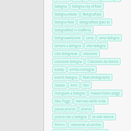
bologna
bologna city of food
bologna estate
Bolognafood
bologna food
bolognafood goes to
bolognafood in trasferta
bolognawelcome
cena
cena bologna
cenare a bologna
cibo bologna
cibo bolognese
colazione
colazione bologna
Colazione da bianca
eataly
emilia-romagna
eventi bologna
food photography
Gelato
km0
libri
mangiare a bologna
massimiliano poggi
Max Poggi
mercato delle erbe
pausa pranzo
pranzo
pranzo bio a bologna
re sole bistrot
Rimini
ristorante al cambio