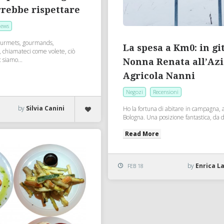
rebbe rispettare
ews
gourmets, gourmands,
La spesa a Km0: in gi
, chiamateci come volete, ciò
 siamo...
Nonna Renata all’Az
Agricola Nanni
Negozi
Recensioni
by
Silvia Canini
Ho la fortuna di abitare in campagna, a
Bologna. Una posizione fantastica, da d
Read More
by
Enrica L
FEB 18