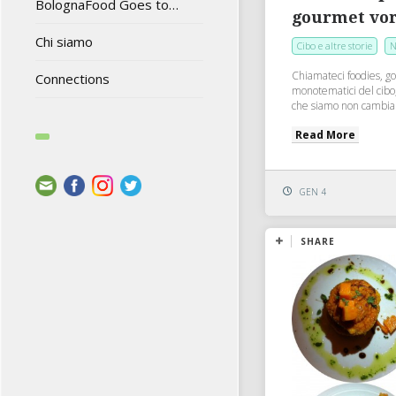
BolognaFood Goes to…
gourmet vor
Chi siamo
Cibo e altre storie
N
Chiamateci foodies, 
Connections
monotematici del cibo
che siamo non cambia:
Read More
GEN 4
SHARE