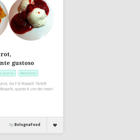
rot,
nte gustoso
a pranzo
Recensioni
rot, Via F.lli Rosselli 18/A/B
essarlo, questo è uno dei nostri
by
BolognaFood