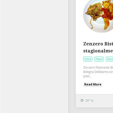
Zenzero Bist
stagionalme
Cena
News
Paus
Zenzero Ristorante Bist
Bologna Dobbiamo conf
posti...
Read More
OTT 16