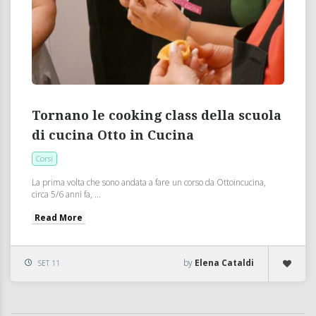
Tornano le cooking class della scuola
di cucina Otto in Cucina
Corsi
La prima volta che sono andata a fare un corso da Ottoincucina,
circa 5/6 anni fa, ...
Read More
by
Elena Cataldi
SET 11