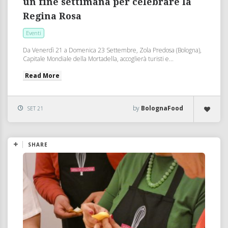
un fine settimana per celebrare la
Regina Rosa
Eventi
Da Venerdì 21 a Domenica 23 Settembre, Zola Predosa (Bologna),
Capitale Mondiale della Mortadella, accoglierà turisti e...
Read More
by
BolognaFood
SET 21
SHARE