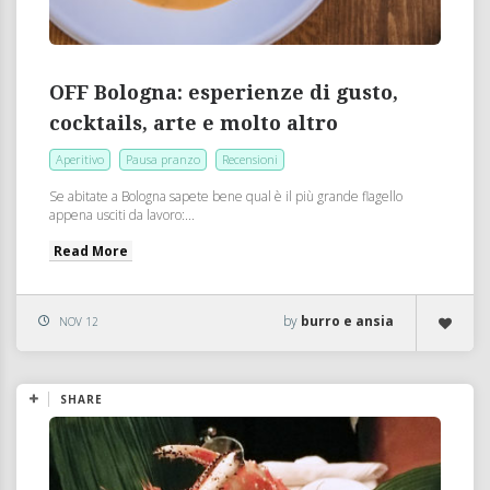
OFF Bologna: esperienze di gusto,
cocktails, arte e molto altro
Aperitivo
Pausa pranzo
Recensioni
Se abitate a Bologna sapete bene qual è il più grande flagello
appena usciti da lavoro:...
Read More
by
burro e ansia
NOV 12
SHARE