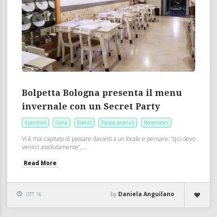
Bolpetta Bologna presenta il menu
invernale con un Secret Party
Aperitivo
Cena
Eventi
Pausa pranzo
Recensioni
Vi è mai capitato di passare davanti a un locale e pensare: “qui devo
venirci assolutamente”,...
Read More
by
Daniela Anguilano
OTT 16