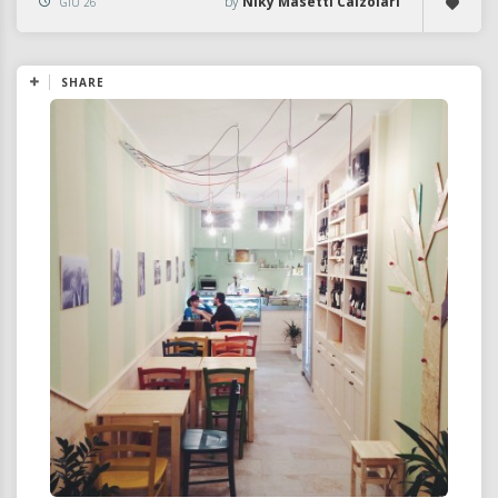
by
Niky Masetti Calzolari
GIU 26
SHARE