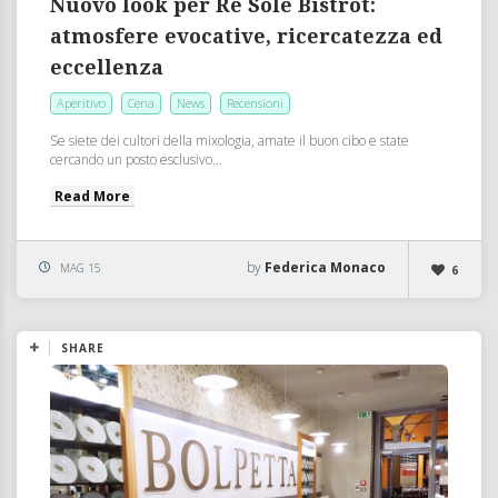
Nuovo look per Re Sole Bistrot:
atmosfere evocative, ricercatezza ed
eccellenza
Aperitivo
Cena
News
Recensioni
Se siete dei cultori della mixologia, amate il buon cibo e state
cercando un posto esclusivo...
Read More
by
Federica Monaco
MAG 15
6
SHARE