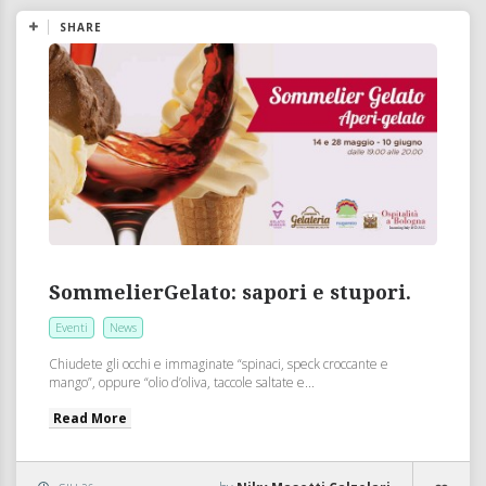
SHARE
SommelierGelato: sapori e stupori.
Eventi
News
Chiudete gli occhi e immaginate “spinaci, speck croccante e
mango”, oppure “olio d’oliva, taccole saltate e...
Read More