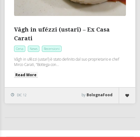
Vâgh in ufézzi (ustarî) – Ex Casa
Carati
Cena
News
Recensioni
Vâgh in ufézzi (ustarî) è stato definito dal suo proprietario e chef
Mirco Carati, “Bottega con...
Read More
by
BolognaFood
DIC 12