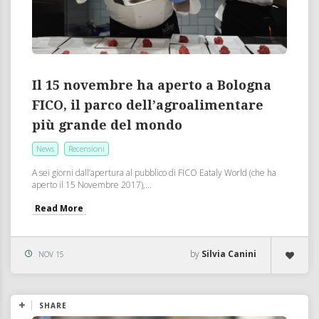
Il 15 novembre ha aperto a Bologna
FICO, il parco dell’agroalimentare
più grande del mondo
News
Recensioni
A sei giorni dall’apertura al pubblico di FICO Eataly World (che ha
aperto il 15 Novembre 2017),...
Read More
by
Silvia Canini
NOV 15
SHARE