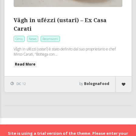
Vâgh in ufézzi (ustarî) – Ex Casa
Carati
Cena
News
Recensioni
Vâgh in ufézzi (ustarî) è stato definito dal suo proprietario e chef
Mirco Carati, “Bottega con...
Read More
by
BolognaFood
DIC 12
BolognaFood - Social Food a Bologna
Site is using a trial version of the theme. Please enter your