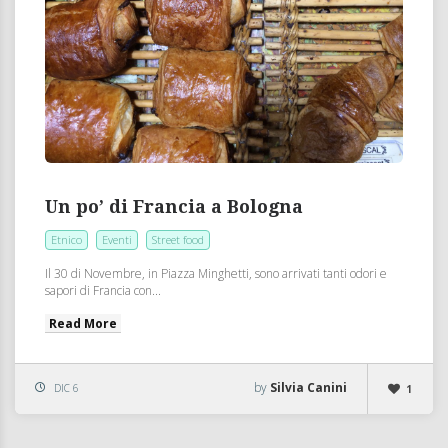
Un po’ di Francia a Bologna
Etnico
Eventi
Street food
Il 30 di Novembre, in Piazza Minghetti, sono arrivati tanti odori e
sapori di Francia con...
Read More
by
Silvia Canini
DIC 6
1