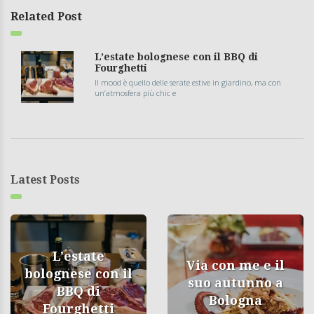
Related Post
L’estate bolognese con il BBQ di
Fourghetti
Il mood è quello delle serate estive in giardino, ma con
un’atmosfera più chic e
Latest Posts
L’estate
Via con me e il
bolognese con il
suo autunno a
BBQ di
Bologna
Fourghetti