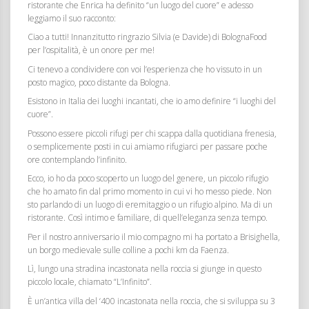
ristorante che Enrica ha definito “un luogo del cuore” e adesso
leggiamo il suo racconto:
Ciao a tutti! Innanzitutto ringrazio Silvia (e Davide) di BolognaFood
per l’ospitalità, è un onore per me!
Ci tenevo a condividere con voi l’esperienza che ho vissuto in un
posto magico, poco distante da Bologna.
Esistono in Italia dei luoghi incantati, che io amo definire “i luoghi del
cuore”.
Possono essere piccoli rifugi per chi scappa dalla quotidiana frenesia,
o semplicemente posti in cui amiamo rifugiarci per passare poche
ore contemplando l’infinito.
Ecco, io ho da poco scoperto un luogo del genere, un piccolo rifugio
che ho amato fin dal primo momento in cui vi ho messo piede. Non
sto parlando di un luogo di eremitaggio o un rifugio alpino. Ma di un
ristorante. Così intimo e familiare, di quell’eleganza senza tempo.
Per il nostro anniversario il mio compagno mi ha portato a Brisighella,
un borgo medievale sulle colline a pochi km da Faenza.
Lì, lungo una stradina incastonata nella roccia si giunge in questo
piccolo locale, chiamato “L’Infinito”.
È un’antica villa del ‘400 incastonata nella roccia, che si sviluppa su 3