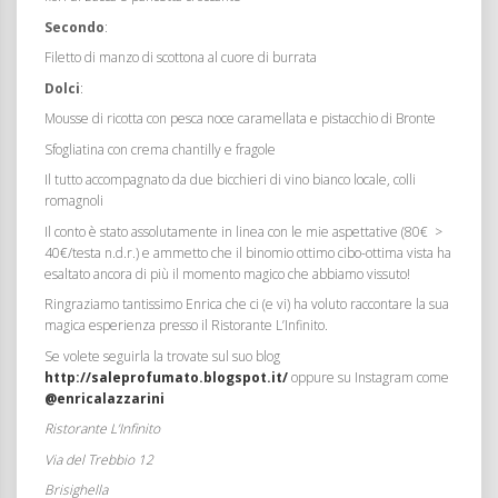
Secondo
:
Filetto di manzo di scottona al cuore di burrata
Dolci
:
Mousse di ricotta con pesca noce
caramellata e pistacchio di Bronte
Sfogliatina con crema chantilly e fragole
Il tutto accompagnato da due bicchieri di vino bianco locale, colli
romagnoli
Il conto è stato assolutamente in linea con le mie aspettative (80€ >
40€/testa n.d.r.) e ammetto che il binomio ottimo cibo-ottima vista ha
esaltato ancora di più il momento magico che abbiamo vissuto!
Ringraziamo tantissimo Enrica che ci (e vi) ha voluto raccontare la sua
magica esperienza presso il Ristorante L’Infinito.
Se volete seguirla la trovate sul suo blog
http://saleprofumato.blogspot.it/
oppure su Instagram come
@enricalazzarini
Ristorante L’Infinito
Via del Trebbio 12
Brisighella