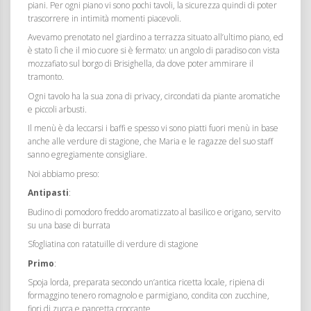
piani. Per ogni piano vi sono pochi tavoli, la sicurezza quindi di poter
trascorrere in intimità momenti piacevoli.
Avevamo prenotato nel giardino a terrazza situato all’ultimo piano, ed
è stato lì che il mio cuore si è fermato: un angolo di paradiso con vista
mozzafiato sul borgo di Brisighella, da dove poter ammirare il
tramonto.
Ogni tavolo ha la sua zona di privacy, circondati da piante aromatiche
e piccoli arbusti.
Il menù è da leccarsi i baffi e spesso vi sono piatti fuori menù in base
anche alle verdure di stagione, che Maria e le ragazze del suo staff
sanno egregiamente consigliare.
Noi abbiamo preso:
Antipasti
:
Budino di pomodoro freddo aromatizzato al basilico e origano, servito
su una base di burrata
Sfogliatina con ratatuille di verdure di stagione
Primo
:
Spoja lorda
, preparata secondo un’antica ricetta locale, ripiena di
formaggino tenero romagnolo e parmigiano, condita con zucchine,
fiori di zucca e pancetta croccante