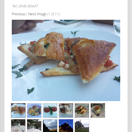
Tel.
0546 80437
Previous
/
Next Image
(1 of 11)