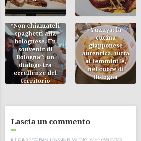
“Non chiamateli
Yuzuya: la
spaghetti alla
cucina
bolognese. Un
giapponese
souvenir di
autentica, tutta
Bologna”: un
al femminile,
dialogo tra
nel cuore di
eccellenze del
Bologna
territorio
Lascia un commento
IL TUO INDIRIZZO EMAIL NON SARÀ PUBBLICATO.
I CAMPI OBBLIGATORI