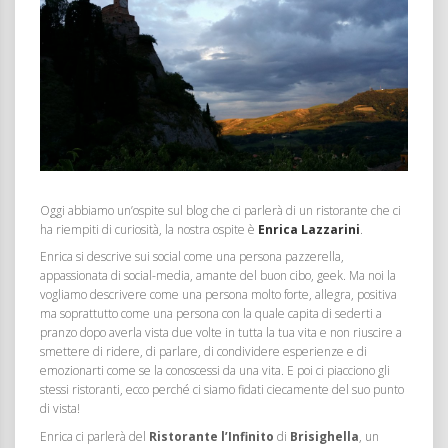
Oggi abbiamo un’ospite sul blog che ci parlerà di un ristorante che ci
ha riempiti di curiosità, la nostra ospite è
Enrica Lazzarini
.
Enrica si descrive sui social come una persona pazzerella,
appassionata di social-media, amante del buon cibo, geek. Ma noi la
vogliamo descrivere come una persona molto forte, allegra, positiva
ma soprattutto come una persona con la quale capita di sederti a
pranzo dopo averla vista due volte in tutta la tua vita e non riuscire a
smettere di ridere, di parlare, di condividere esperienze e di
emozionarti come se la conoscessi da una vita. E poi ci piacciono gli
stessi ristoranti, ecco perché ci siamo fidati ciecamente del suo punto
di vista!
Enrica ci parlerà del
Ristorante l’Infinito
di
Brisighella
, un