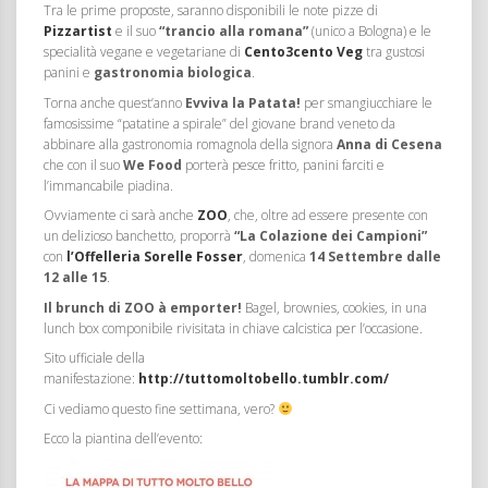
Tra le prime proposte, saranno disponibili le note pizze di
Pizzartist
e il suo
“trancio alla romana”
(unico a Bologna) e le
specialità vegane e vegetariane di
Cento3cento Veg
tra gustosi
panini e
gastronomia biologica
.
Torna anche quest’anno
Evviva la Patata!
per smangiucchiare le
famosissime “patatine a spirale” del giovane brand veneto da
abbinare alla gastronomia romagnola della signora
Anna di Cesena
che con il suo
We Food
porterà pesce fritto, panini farciti e
l’immancabile piadina.
Ovviamente ci sarà anche
ZOO
, che, oltre ad essere presente con
un delizioso banchetto, proporrà
“La Colazione dei Campioni”
con
l’Offelleria Sorelle Fosser
, domenica
14 Settembre dalle
12 alle 15
.
Il brunch di ZOO à emporter!
Bagel, brownies, cookies, in una
lunch box componibile rivisitata in chiave calcistica per l’occasione.
Sito ufficiale della
manifestazione:
http://tuttomoltobello.tumblr.com/
Ci vediamo questo fine settimana, vero?
Ecco la piantina dell’evento: