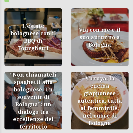
L’estate
Via con me e il
bolognese con il
suo autunno a
BBQ di
Bologna
Fourghetti
“Non chiamateli
Yuzuya: la
spaghetti alla
cucina
bolognese. Un
giapponese
souvenir di
autentica, tutta
Bologna”: un
al femminile,
dialogo tra
nel cuore di
eccellenze del
Bologna
territorio