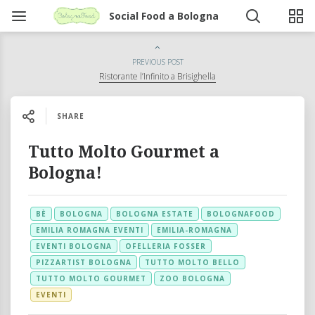
Social Food a Bologna
PREVIOUS POST
Ristorante l’Infinito a Brisighella
SHARE
Tutto Molto Gourmet a
Bologna!
BÈ
BOLOGNA
BOLOGNA ESTATE
BOLOGNAFOOD
EMILIA ROMAGNA EVENTI
EMILIA-ROMAGNA
EVENTI BOLOGNA
OFELLERIA FOSSER
PIZZARTIST BOLOGNA
TUTTO MOLTO BELLO
TUTTO MOLTO GOURMET
ZOO BOLOGNA
EVENTI