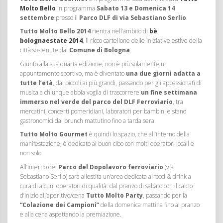
Molto Bello
in programma
Sabato 13 e Domenica 14
settembre
presso il
Parco DLF di via Sebastiano Serlio
.
Tutto Molto Bello
2014
rientra nell’ambito di
bè
bolognaestate 2014
, il ricco cartellone delle iniziative estive della
città sostenute dal
Comune di Bologna
.
Giunto alla sua quarta edizione, non è più solamente un
appuntamento sportivo, ma è diventato
una due giorni adatta a
tutte l’età
, dai piccoli ai più grandi, passando per gli appassionati di
musica a chiunque abbia voglia di trascorrere
un fine settimana
immerso nel verde del parco del DLF Ferroviario
, tra
mercatini, concerti pomeridiani, laboratori per bambini e stand
gastronomici dal brunch mattutino fino a tarda sera.
Tutto Molto Gourmet
è quindi lo spazio, che all’interno della
manifestazione, è dedicato al buon cibo con molti operatori locali e
non solo.
All’interno del
Parco del Dopolavoro ferroviario
(via
Sebastiano Serlio) sarà allestita un’area dedicata al food & drink a
cura di alcuni operatori di qualità: dal pranzo di sabato con il calcio
d’inizio all’aperitivo/cena
Tutto Molto Party
, passando per la
“Colazione dei Campioni”
della domenica mattina fino al pranzo
e alla cena aspettando la premiazione.