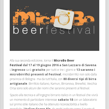
Alla sua seconda edizione, torna il
MicroBo Beer
Festival
dal 17 al 19 giugno 2016 a San Lazzaro di Savena
.
L’
ingresso
sarà
gratuito
per tutti e tre i giorni e
13 saranno i
microbirrifici presenti al Festival
, microbirrifici non solo dalla
provincia di Bologna ma da tutt’Italia, con
80 diversi tipi di birra
artigianale
. Birrificio Italiano, Kamun, Birranova, Brewfist, Vecchia
Orsa sono solo alcuni dei nomi che saranno presenti al festival.
Spazio alla tecnica e all’ingegno birrario italico in un festival che vivrà
un momento di particolare interesse
sabato 18
con un laboratorio
sul primo stile italiano che ha ottenuto riconoscibilità a livello
mondiale: l’
Italian Grape Ale
, da molti indicato come il punto di