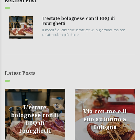
Related Post
L’estate bolognese con il BBQ di
Fourghetti
Il mood è quello delle serate estive in giardino, ma con
un’atmosfera più chic e
Latest Posts
L’estate
Via con me e il
bolognese con il
suo autunno a
BBQ di
Bologna
Fourghetti