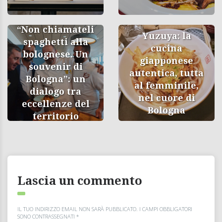
“Non chiamateli
Yuzuya: la
spaghetti alla
cucina
bolognese. Un
giapponese
souvenir di
autentica, tutta
Bologna”: un
al femminile,
dialogo tra
nel cuore di
eccellenze del
Bologna
territorio
Lascia un commento
IL TUO INDIRIZZO EMAIL NON SARÀ PUBBLICATO.
I CAMPI OBBLIGATORI
SONO CONTRASSEGNATI
*