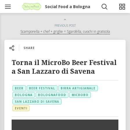
Social Food a Bologna
PREVIOUS POST
Scamporella + chef + griglie = Sgardèlla, cuochi in graticola
SHARE
Torna il MicroBo Beer Festival
a San Lazzaro di Savena
BEER
BEER FESTIVAL
BIRRA ARTIGIANALE
BOLOGNA
BOLOGNAFOOD
MICROBO
SAN LAZZARO DI SAVENA
EVENTI