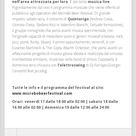
nell’area attrezzata per loro
. E poi tanta
musica live
.
Rigorosamente dal vivo il programma musicale che viene offerto al
pubblico e agli operatori del MicroBo Beer Festival. Di grande
impatto, sabato sera, il concerto di
Quintorigo
(Andrea Costa,
Gionata Costa, Stefano Ricci e Valentino Bianchi, l’attuale formazione),
il gruppo romagnolo che porta avanti musica sperimentale, con
l’originale capacità di mescolare suoni e generi musicali (classica, rock,
jazz, punk, funky, blues). Il primo appuntamento, venerdì, è con
Eusebio Martinelli & The Gipsy Abarth Orkestar, che porta avanti un
affascinante progetto di musica gitana ideata e realizzata dal virtuoso
trombettista emiliano, musicista nella band di Vinicio Capossela. E
domenica sera chiusura con
l’elettroswing
di Dj Farrapo (Giorgio
Cencetti) feat Jazzdog.
Tutte le info e il programma del festival al sito:
www.microbobeerfestival.com
Orari: venerdì 17 dalle 18:00 alle 02:00 | sabato 18 dalle
16:00 alle 02:00 | domenica 19 dalle 12:00 alle 24:00