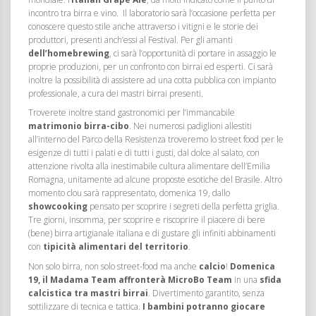
incontro tra birra e vino. Il laboratorio sarà l’occasione perfetta per
conoscere questo stile anche attraverso i vitigni e le storie dei
produttori, presenti anch’essi al Festival. Per gli amanti
dell’homebrewing
, ci sarà l’opportunità di portare in assaggio le
proprie produzioni, per un confronto con birrai ed esperti. Ci sarà
inoltre la possibilità di assistere ad una cotta pubblica con impianto
professionale, a cura dei mastri birrai presenti.
Troverete inoltre stand gastronomici per l’immancabile
matrimonio birra-cibo
. Nei numerosi padiglioni allestiti
all’interno del Parco della Resistenza troveremo lo street food per le
esigenze di tutti i palati e di tutti i gusti, dal dolce al salato, con
attenzione rivolta alla inestimabile cultura alimentare dell’Emilia
Romagna, unitamente ad alcune proposte esotiche del Brasile. Altro
momento clou sarà rappresentato, domenica 19, dallo
showcooking
pensato per scoprire i segreti della perfetta griglia.
Tre giorni, insomma, per scoprire e riscoprire il piacere di bere
(bene) birra artigianale italiana e di gustare gli infiniti abbinamenti
con
tipicità alimentari del territorio
.
Non solo birra, non solo street-food ma anche
calcio
!
Domenica
19, il Madama Team affronterà MicroBo Team
in una
sfida
calcistica tra mastri birrai
. Divertimento garantito, senza
sottilizzare di tecnica e tattica.
I bambini potranno giocare