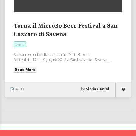
Torna il MicroBo Beer Festival a San
Lazzaro di Savena
Eventi
Alla sua seconda edizione, torna il MicroBo Beer
Festival dal 17 al 19 giugno 2016 a San Lazzaro di Savena....
Read More
by
Silvia Canini
GIU 9
BolognaFood - Social Food a Bologna