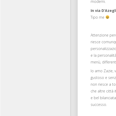
moderni.
In via D’Azegl
Tipo me
Attenzione per
riesce comunque
personalizzazion
e la personalita
menù, different
Io amo Zazie, 
gustoso e senza
non riesce a to
che altre città
e bel bilanciata
successo.