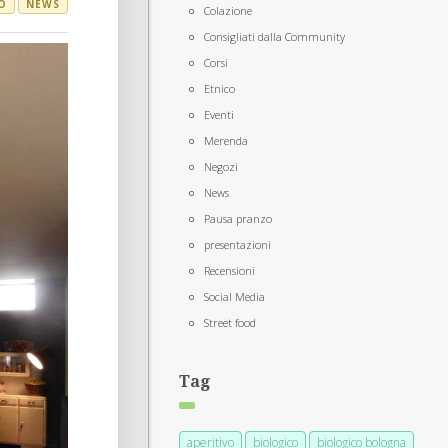
O
NEWS
Colazione
Consigliati dalla Community
Corsi
Etnico
Eventi
Merenda
Negozi
News
Pausa pranzo
presentazioni
Recensioni
Social Media
Street food
Tag
aperitivo
biologico
biologico bologna