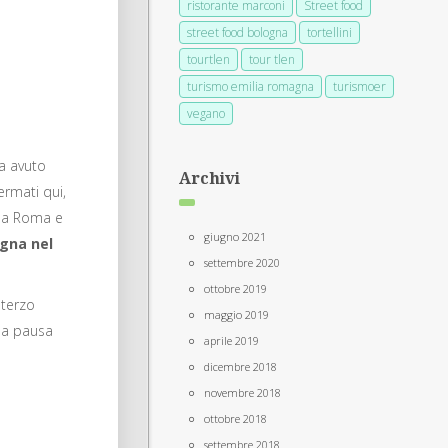
ristorante marconi
Street food
street food bologna
tortellini
tourtlen
tour tlen
turismo emilia romagna
turismoer
vegano
ha avuto
Archivi
rmati qui,
e a Roma e
giugno 2021
ogna nel
settembre 2020
ottobre 2019
 terzo
maggio 2019
una pausa
aprile 2019
dicembre 2018
novembre 2018
ottobre 2018
settembre 2018