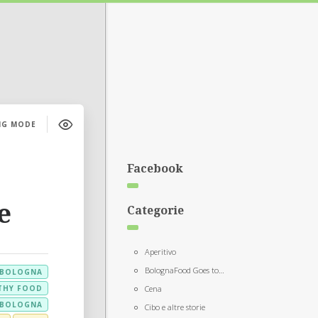
NG MODE
Facebook
e
Categorie
Aperitivo
BolognaFood Goes to…
BOLOGNA
THY FOOD
Cena
 BOLOGNA
Cibo e altre storie