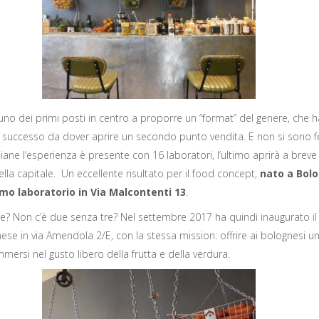
 uno dei primi posti in centro a proporre un “format” del genere, che 
 successo da dover aprire un secondo punto vendita. E non si sono fe
taliane l’esperienza è presente con 16 laboratori,
l’ultimo aprirà a brev
ella capitale. U
n eccellente risultato per il food concept,
nato a Bol
imo laboratorio in Via Malcontenti 13
.
e? Non c’è due senza tre? Nel settembre 2017 ha quindi inaugurato il
se in via Amendola 2/E, con la stessa mission: offrire ai bolognesi 
mersi nel gusto libero della frutta e della verdura.