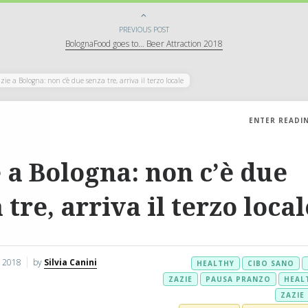
PREVIOUS POST
BolognaFood goes to… Beer Attraction 2018
zie a Bologna: non c’è due senza tre, arriva il terzo locale
ENTER READI
 a Bologna: non c’è due
 tre, arriva il terzo local
o 2018
by
Silvia Canini
HEALTHY
CIBO SANO
ZAZIE
PAUSA PRANZO
HEAL
ZAZIE