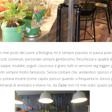
i miei posti del cuore a Bologna, mi è sempre piaciuto in pausa pra
: costi contenuti, personale sempre gentilissimo, freschezza e qualità d
zuppe, insalate, yogurt, couscous e grani, tutti in versione veg leggeri, 
ti sempre molto fantasiosi. Senza contare che, andandoci spesso i
chio poteva essere (come capita spesso quando si frequenta lo stesso
ttimana) di annoiarsi e invece no, da
Zazie
non c’è mai stato spazio per