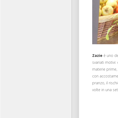
Zazie
è uno de
svariati motivi
materie prime, 
con accostamen
pranzo, il ris
volte in una se