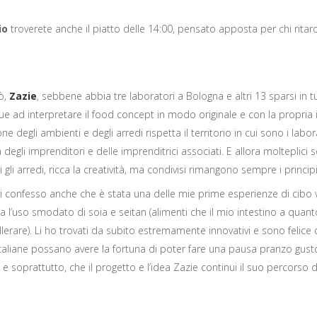
io
troverete anche il piatto delle 14:00, pensato apposta per chi ritar
ò,
Zazie
, sebbene abbia tre laboratori a Bologna e altri 13 sparsi in tutt
 ad interpretare il food concept in modo originale e con la propria id
e degli ambienti e degli arredi rispetta il territorio in cui sono i labo
̀ degli imprenditori e delle imprenditrici associati. E allora molteplici 
i gli arredi, ricca la creatività, ma condivisi rimangono sempre i principi 
vi confesso anche che è stata una delle mie prime esperienze di cibo 
 l’uso smodato di soia e seitan (alimenti che il mio intestino a quan
llerare). Li ho trovati da subito estremamente innovativi e sono felice
 italiane possano avere la fortuna di poter fare una pausa pranzo gus
 e soprattutto, che il progetto e l’idea Zazie continui il suo percorso d