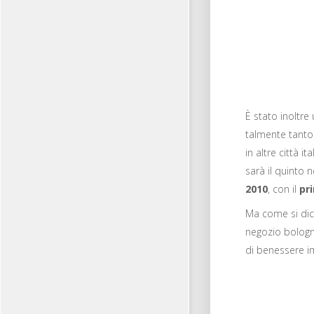
È stato inoltre
talmente tanto
in
altre città i
sarà il quinto n
2010
, con il
pr
Ma come si dic
negozio bologne
di benessere im