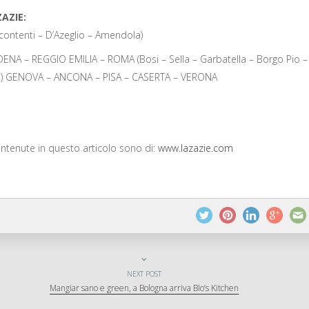
AZIE:
ntenti – D’Azeglio – Amendola)
NA – REGGIO EMILIA – ROMA (Bosi – Sella – Garbatella – Borgo Pio –
e) GENOVA – ANCONA – PISA – CASERTA – VERONA
s
ontenute in questo articolo sono di:
www.lazazie.com
NEXT POST
Mangiar sano e green, a Bologna arriva Bio’s Kitchen