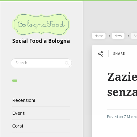
Home
News
Za
Social Food a Bologna
SHARE
Zazie
senza
Recensioni
Eventi
Posted on
7 Marz
Corsi