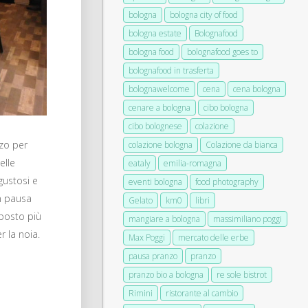
bologna
bologna city of food
bologna estate
Bolognafood
bologna food
bolognafood goes to
bolognafood in trasferta
bolognawelcome
cena
cena bologna
cenare a bologna
cibo bologna
cibo bolognese
colazione
nzo per
colazione bologna
Colazione da bianca
elle
eataly
emilia-romagna
gustosi e
eventi bologna
food photography
n pausa
Gelato
km0
libri
 posto più
mangiare a bologna
massimiliano poggi
 la noia.
Max Poggi
mercato delle erbe
pausa pranzo
pranzo
pranzo bio a bologna
re sole bistrot
Rimini
ristorante al cambio