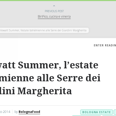
PREVIOUS POST
BiriFico, cucina e vineria
ilowatt Summer, l’estate bohémienne alle Serre dei Giardini Margherita
ENTER READI
att Summer, l’estate
ienne alle Serre dei
dini Margherita
to 2014
by
BolognaFood
BOLOGNA ESTATE