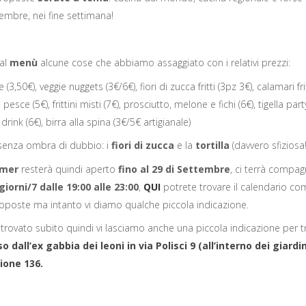
embre, nei fine settimana!
dal
menù
alcune cose che abbiamo assaggiato con i relativi prezzi:
e (3,50€), veggie nuggets (3€/6€), fiori di zucca fritti (3pz 3€), calamari frit
 pesce (5€), frittini misti (7€), prosciutto, melone e fichi (6€), tigella party
 drink (6€), birra alla spina (3€/5€ artigianale)
senza ombra di dubbio: i
fiori di zucca
e la
tortilla
(davvero sfiziosa!
mmer
resterà quindi aperto
fino al 29 di Settembre
, ci terrà compag
giorni/7 dalle 19:00 alle 23:00
,
QUI
potrete trovare il calendario co
proposte ma intanto vi diamo qualche piccola indicazione.
rovato subito quindi vi lasciamo anche una piccola indicazione per t
so
dall’ex gabbia dei leoni in via Polisci 9 (all’interno dei giardin
lione 136.