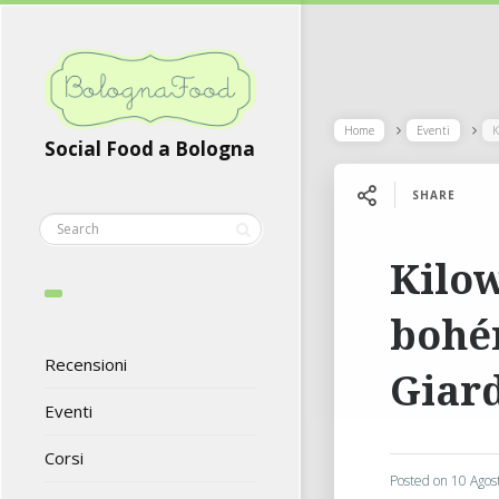
Home
Eventi
K
Social Food a Bologna
SHARE
Kilow
bohém
Recensioni
Giar
Eventi
Corsi
Posted on
10 Agos