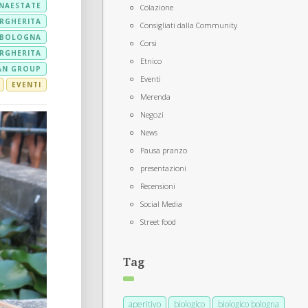
NAESTATE
Colazione
ARGHERITA
Consigliati dalla Community
 BOLOGNA
Corsi
ARGHERITA
Etnico
AN GROUP
Eventi
EVENTI
Merenda
Negozi
News
Pausa pranzo
presentazioni
Recensioni
Social Media
Street food
Tag
aperitivo
biologico
biologico bologna