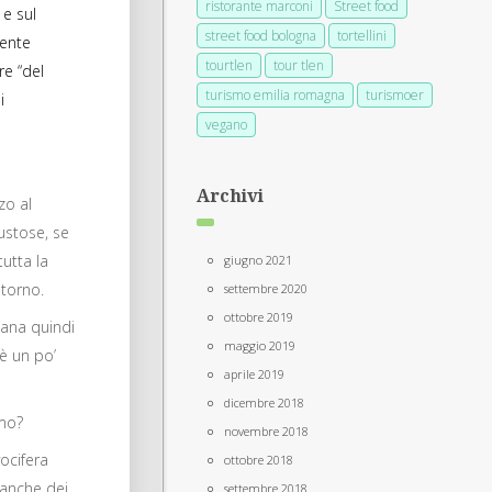
ristorante marconi
Street food
 e sul
street food bologna
tortellini
mente
tourtlen
tour tlen
re “del
turismo emilia romagna
turismoer
i
vegano
Archivi
zo al
ustose, se
tutta la
giugno 2021
ntorno.
settembre 2020
ottobre 2019
mana quindi
maggio 2019
 è un po’
aprile 2019
dicembre 2018
amo?
novembre 2018
ocifera
ottobre 2018
 anche dei
settembre 2018