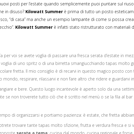
nuovi posti per l’estate quando semplicemente puoi puntare sul riuso
ne in disuso?
Kilowatt Summer
è prima di tutto un posto estetica
resco, “di casa” ma anche un esempio lampante di come si possa crea
vecchio”.
Kilowatt Summer
è infatti stato ristrutturato con materiali d
 per voi se avete voglia di passare una fresca serata d’estate in mez
 voglia di uno spritz o di una birretta smangiucchiando tapas molto g
colare fretta. Il mio consiglio è di recarvi in questo magico posto con 
 mondo, respirare, rilassarvi e non fare altro che ridere e guardarvi i
mangiare e bere. Questo luogo incantevole è aperto solo da una setti
ite se non troverete tutto ciò che è scritto nel menù o se la fila al bar
tempo di organizzarsi e portiamo pazienza: è estate, che fretta abbi
rete trovare tante tapas molto sfizione, frutta e verdura fresca e si v
proposte
serate a tema
: cucina dal mondo, cucina regionale e forse