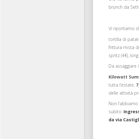
brunch da Sett
Vi riportiamo 
tortilla di patat
frittura mista di
spritz (4€), long
Da assaggiare 
Kilowatt Su
tutta l’estate,
7
delle attività 
Non l’abbiamo t
subito:
Ingres
da
via Castig