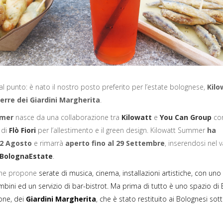
al punto: è nato il nostro posto preferito per l’estate bolognese,
Kilo
erre dei Giardini Margherita
.
mmer
nasce da una collaborazione tra
Kilowatt
e
You Can Group
co
 di
Flò Fiori
per l’allestimento e il green design. Kilowatt Summer
ha
 2 Agosto
e rimarrà
aperto fino al 29 Settembre
, inserendosi nel 
BolognaEstate
.
che propone
serate di musica, cinema, installazioni artistiche, con uno
bini ed un servizio di bar-bistrot. Ma prima di tutto è uno spazio di
one, dei
Giardini Margherita
, che è stato restituito ai Bolognesi sot