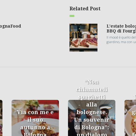
Related Post
lognaFood
L’estate bolo
BBQ di Fourg
Il mood è quello dell
giardino, ma con u
“Non
chiamateli
spaghetti
alla
Via con me e
bolognese.
g
il suo
Un souvenir
autunno a
di Bologna”:
Bologna
un dialogo
f