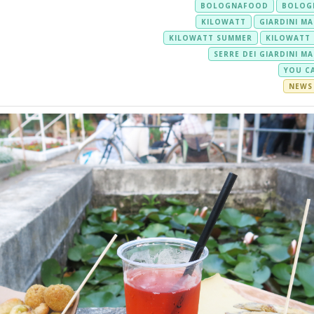
BOLOGNAFOOD
BOLOG
KILOWATT
GIARDINI M
KILOWATT SUMMER
KILOWATT
SERRE DEI GIARDINI M
YOU C
NEWS