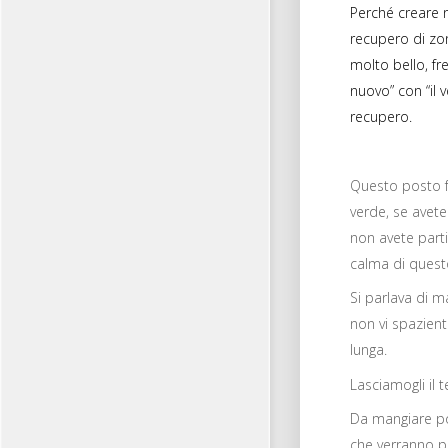
Perché creare 
recupero di zo
molto bello, f
nuovo” con “il 
recupero.
Questo posto fa
verde, se avete
non avete parti
calma di questo
Si parlava di 
non vi spazient
lunga.
Lasciamogli il 
Da mangiare pot
che verranno 