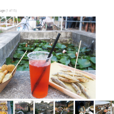
mage
(1 of 15)