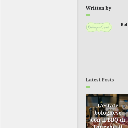
Written by
Bo
Latest Posts
L’estate
bolognese
con il BBQ di
Fourghetti