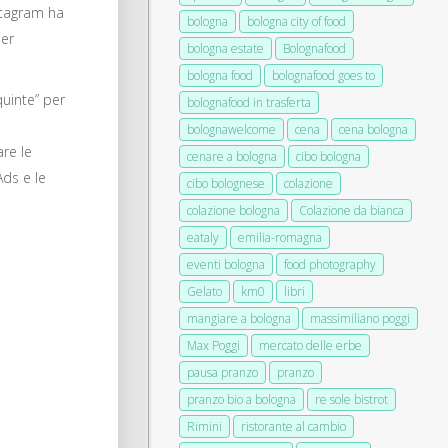
stagram ha
bologna
bologna city of food
per
bologna estate
Bolognafood
bologna food
bolognafood goes to
quinte” per
bolognafood in trasferta
bolognawelcome
cena
cena bologna
re le
cenare a bologna
cibo bologna
Ads e le
cibo bolognese
colazione
colazione bologna
Colazione da bianca
eataly
emilia-romagna
eventi bologna
food photography
Gelato
km0
libri
mangiare a bologna
massimiliano poggi
Max Poggi
mercato delle erbe
pausa pranzo
pranzo
pranzo bio a bologna
re sole bistrot
Rimini
ristorante al cambio