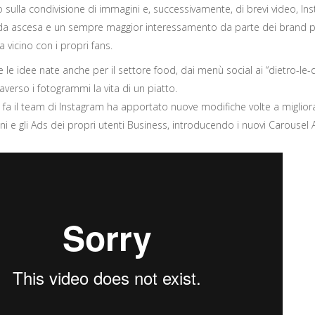
sulla condivisione di immagini e, successivamente, di brevi video, In
da ascesa e un sempre maggior interessamento da parte dei brand 
a vicino con i propri fans.
zi e le idee nate anche per il settore food, dai menù social ai “dietro-le-
averso i fotogrammi la vita di un piatto.
fa il team di Instagram ha apportato nuove modifiche volte a migliora
i e gli Ads dei propri utenti Business, introducendo i nuovi Carousel 