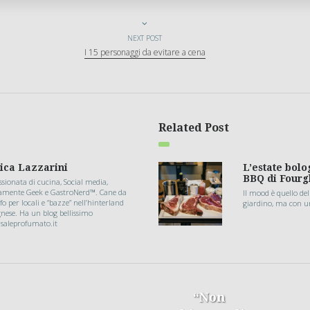
NEXT POST
I 15 personaggi da evitare a cena
Related Post
ica Lazzarini
L’estate bolo
BBQ di Fourg
sionata di cucina, Social media,
samente Geek e GastroNerd™. Cane da
Il mood è quello dell
fo per locali e “bazze” nell’hinterland
giardino, ma con u
nese. Ha un blog bellissimo
saleprofumato.it
“Non