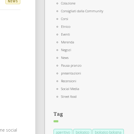
NEWS
Colazione
Consigliati dalla Community
Corsi
Etnico
Eventi
Merenda
Negozi
News
Pausa pranzo
presentazioni
Recensioni
Social Media
Street food
Tag
ome social
aperitivo
biologico
biologico bologna