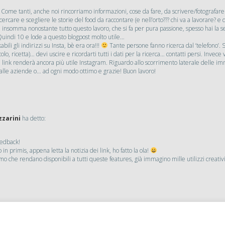
Come tanti, anche noi rincorriamo informazioni, cose da fare, da scrivere/fotografare
care e scegliere le storie del food da raccontare (e nell’orto??? chi va a lavorare? e 
nsomma nonostante tutto questo lavoro, che si fa per pura passione, spesso hai la s
Quindi 10 e lode a questo blogpost molto utile…
abili gli indirizzi su Insta, bè era ora!!!
Tante persone fanno ricerca dal ‘telefono’. 
icolo, ricetta)… devi uscire e ricordarti tutti i dati per la ricerca… contatti persi. Inv
n link renderà ancora più utile Instagram. Riguardo allo scorrimento laterale delle i
o alle aziende o… ad ogni modo ottimo e grazie! Buon lavoro!
zzarini
ha detto:
eedback!
n primis, appena letta la notizia dei link, ho fatto la ola!
o che rendano disponibili a tutti queste features, già immagino mille utilizzi creativi