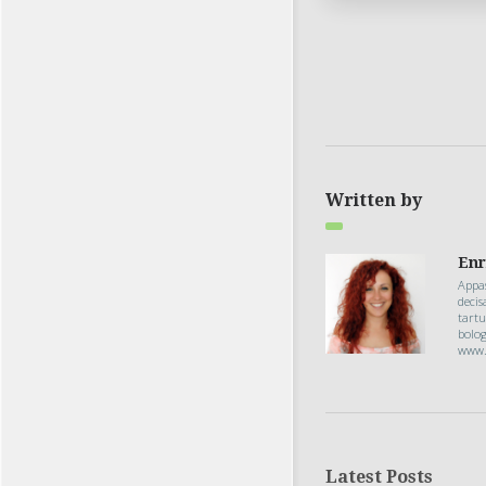
Written by
Enr
Appas
deci
tartu
bolog
www.
Latest Posts