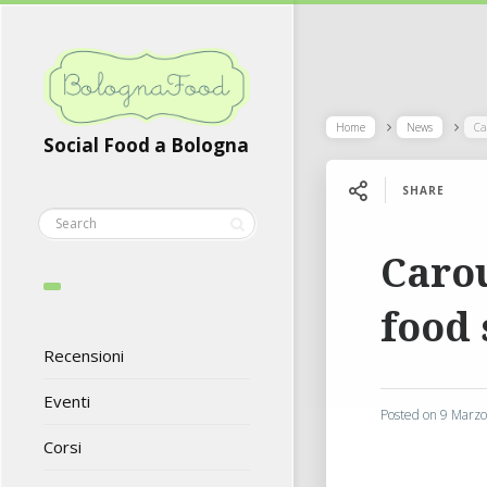
Home
News
Ca
Social Food a Bologna
SHARE
Carou
food 
Recensioni
Eventi
Posted on
9 Marz
Corsi