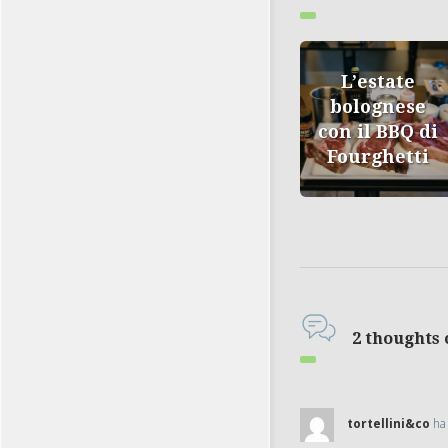
L’estate
bolognese
con il BBQ di
Fourghetti
2 thoughts o
tortellini&co
ha