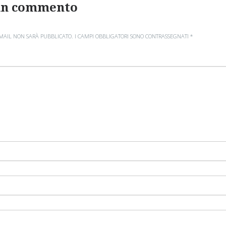
un commento
EMAIL NON SARÀ PUBBLICATO.
I CAMPI OBBLIGATORI SONO CONTRASSEGNATI
*