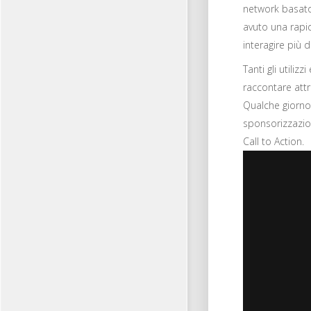
network basato 
avuto una rapi
interagire più d
Tanti gli utiliz
raccontare attr
Qualche giorno 
sponsorizzazion
Call to Action.