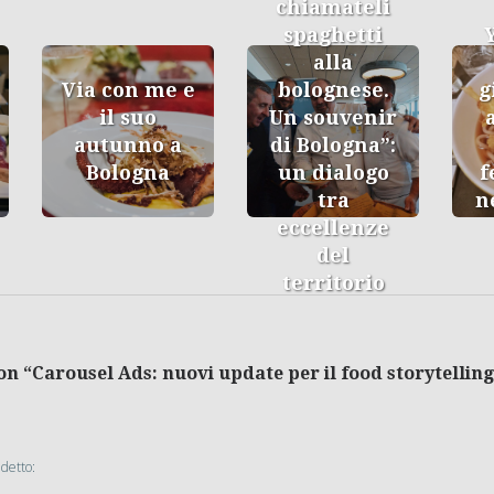
chiamateli
spaghetti
alla
Via con me e
bolognese.
g
il suo
Un souvenir
autunno a
di Bologna”:
Bologna
un dialogo
f
tra
n
eccellenze
del
territorio
n “Carousel Ads: nuovi update per il food storytelling
 detto: