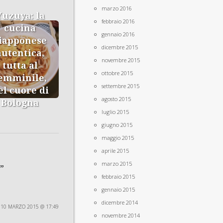
marzo 2016
Yuzuya: la
febbraio 2016
cucina
gennaio 2016
iapponese
dicembre 2015
autentica,
novembre 2015
tutta al
ottobre 2015
emminile,
settembre 2015
el cuore di
agosto 2015
Bologna
luglio 2015
giugno 2015
maggio 2015
aprile 2015
marzo 2015
”
febbraio 2015
gennaio 2015
dicembre 2014
10 MARZO 2015 @ 17:49
novembre 2014