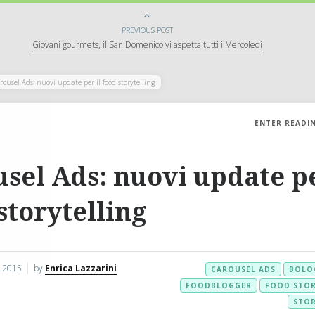
PREVIOUS POST
Giovani gourmets, il San Domenico vi aspetta tutti i Mercoledì
rousel Ads: nuovi update per il food storytelling
ENTER READI
sel Ads: nuovi update pe
storytelling
o 2015
by
Enrica Lazzarini
CAROUSEL ADS
BOLO
FOODBLOGGER
FOOD STOR
STOR