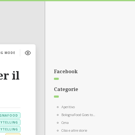
NG MODE
Facebook
r il
Categorie
Aperitivo
BolognaFood Goes to…
GNAFOOD
YTELLING
Cena
YTELLING
Cibo e altre storie