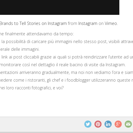
Brands to Tell Stories on Instagram
from
Instagram
on
Vimeo
.
che finalmente attendavamo da tempo:
la possibilità di caricare più immagini nello stesso post, visibili attrav
erale delle immagini.
: link ai post cliccabili grazie ai quali si potrà reindirizzare l’utente ad
onitorare così nel dettaglio il reale bacino di visite da Instagram.
ntazioni arriveranno gradualmente, ma noi non vediamo l’ora e sia
 vedere come i ristoranti, gli chef e i foodblogger utilizzeranno queste 
i loro racconti fotografici, e voi?