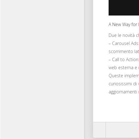
A New Way for 
Due le novità 
– Carousel Ads: 
scorrimento lat
– Call to Action
web esterna e m
Queste impleme
curiosissimi di
aggiornamenti ne