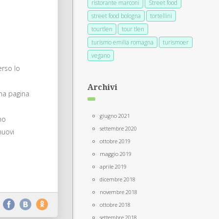
ristorante marconi
Street food
street food bologna
tortellini
tourtlen
tour tlen
turismo emilia romagna
turismoer
vegano
erso lo
Archivi
 una pagina
giugno 2021
mo
settembre 2020
nuovi
ottobre 2019
maggio 2019
aprile 2019
dicembre 2018
novembre 2018
ottobre 2018
settembre 2018