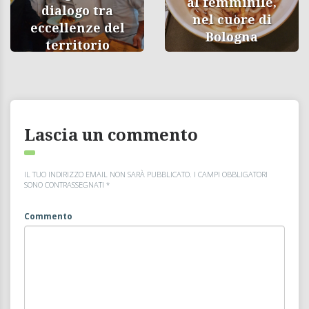
al femminile,
dialogo tra
nel cuore di
eccellenze del
Bologna
territorio
Lascia un commento
IL TUO INDIRIZZO EMAIL NON SARÀ PUBBLICATO.
I CAMPI OBBLIGATORI
SONO CONTRASSEGNATI
*
Commento