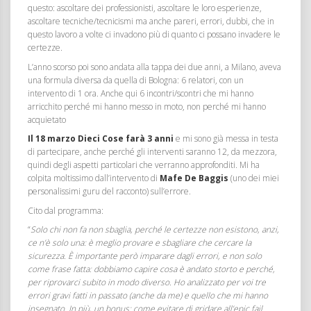
questo: ascoltare dei professionisti, ascoltare le loro esperienze,
ascoltare tecniche/tecnicismi ma anche pareri, errori, dubbi, che in
questo lavoro a volte ci invadono più di quanto ci possano invadere le
certezze.
L’anno scorso poi sono andata alla tappa dei due anni, a Milano, aveva
una formula diversa da quella di Bologna: 6 relatori, con un
intervento di 1 ora. Anche qui 6 incontri/scontri che mi hanno
arricchito perché mi hanno messo in moto, non perché mi hanno
acquietato
Il 18 marzo Dieci Cose farà 3 anni
e mi sono già messa in testa
di partecipare, anche perché gli interventi saranno 12, da mezzora,
quindi degli aspetti particolari che verranno approfonditi. Mi ha
colpita moltissimo dall’intervento di
Mafe De Baggis
(uno dei miei
personalissimi guru del racconto) sull’errore.
Cito dal programma:
“
Solo chi non fa non sbaglia, perché le certezze non esistono, anzi,
ce n’è solo una: è meglio provare e sbagliare che cercare la
sicurezza. È importante però imparare dagli errori, e non solo
come frase fatta: dobbiamo capire cosa è andato storto e perché,
per riprovarci subito in modo diverso. Ho analizzato per voi tre
errori gravi fatti in passato (anche da me) e quello che mi hanno
insegnato. In più, un bonus: come evitare di gridare all’epic fail