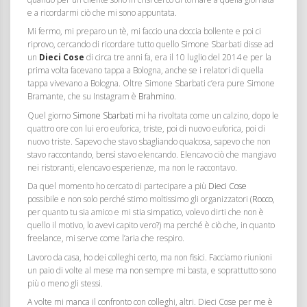
e a ricordarmi ciò che mi sono appuntata.
Mi fermo, mi preparo un tè, mi faccio una doccia bollente e poi ci
riprovo, cercando di ricordare tutto quello Simone Sbarbati disse ad
un
Dieci Cose
di circa tre anni fa, era il 10 luglio del 2014 e per la
prima volta facevano tappa a Bologna, anche se i relatori di quella
tappa vivevano a Bologna. Oltre Simone Sbarbati c’era pure Simone
Bramante, che su Instagram è
Brahmino
.
Quel giorno
Simone Sbarbati
mi ha rivoltata come un calzino, dopo le
quattro ore con lui ero euforica, triste, poi di nuovo euforica, poi di
nuovo triste. Sapevo che stavo sbagliando qualcosa, sapevo che non
stavo raccontando, bensì stavo elencando. Elencavo ciò che mangiavo
nei ristoranti, elencavo esperienze, ma non le raccontavo.
Da quel momento ho cercato di partecipare a più
Dieci Cose
possibile e non solo perché stimo moltissimo gli organizzatori (
Rocco
,
per quanto tu sia amico e mi stia simpatico, volevo dirti che non è
quello il motivo, lo avevi capito vero?) ma perché è ciò che, in quanto
freelance, mi serve come l’aria che respiro.
Lavoro da casa, ho dei colleghi certo, ma non fisici. Facciamo riunioni
un paio di volte al mese ma non sempre mi basta, e soprattutto sono
più o meno gli stessi.
A volte mi manca il confronto con colleghi, altri. Dieci Cose per me è