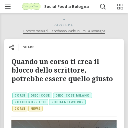
Social Food a Bologna
PREVIOUS POST
Il nostro menu di Capodanno Made in Emilia Romagna
SHARE
Quando un corso ti crea il
blocco dello scrittore,
potrebbe essere quello giusto
CORSI
DIECI COSE
DIECI COSE MILANO
ROCCO ROSSITTO
SOCIALNETWORKS
CORSI
NEWS