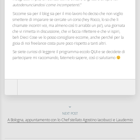
autodenunciandosi come incompetenti.
“
Siccome sia per il blog sia per il mio lavoro ho deciso che non voglio
smettere di imparare se cercate un corso (hey Rocco, lo so che li
chiamate incontri voi, ma almeno così ti arrabbi un po’), una giornata
che vi rimetta in discussione, che vi faccia riflettere e che vi ispiri,
beh Dieci Cose ve lo posso consigliare eccome, anche perché per la
gioia di noi freelance costa pure poco rispetto a tanti altri.
Se siete curiosi di leggere il programma eccolo
QUI
e se decidete di
partecipare mi raccomando, fatemelo sapere, così ci salutiamo
NEXT POST
A Bologna, appuntamento con lo Chef stellato Agostino Iacobucci e Laudemio