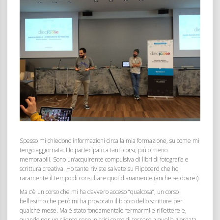
Spesso mi chiedono informazioni circa la mia formazione, su come mi
tengo aggiornata. Ho partecipato a tanti corsi, più o meno
memorabili. Sono un’acquirente compulsiva di libri di fotografia e
scrittura creativa. Ho tante riviste salvate su Flipboard che ho
raramente il tempo di consultare quotidianamente (anche se dovrei).
Ma c’è un corso che mi ha davvero acceso “qualcosa”, un corso
bellissimo che però mi ha provocato il blocco dello scrittore per
qualche mese. Ma è stato fondamentale fermarmi e riflettere e,
quando per un cliente sono in crisi cerco di tornare a quella giornata