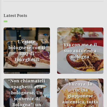
Latest Posts
L’estate
Via con me e il
bolognese con il
suo autunno a
BBQ di
Bologna
Fourghetti
“Non chiamateli
Yuzuya: la
spaghetti alla
cucina
bolognese. Un
giapponese
souvenir di
autentica, tutta
Bologna”: un