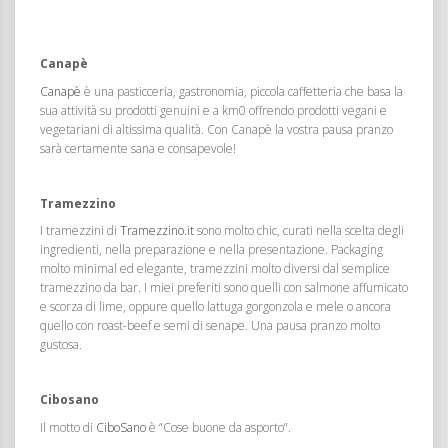
Canapè
Canapè
è una pasticceria, gastronomia, piccola caffetteria che basa la
sua attività su prodotti genuini e a km0 offrendo prodotti vegani e
vegetariani di altissima qualità. Con Canapè la vostra pausa pranzo
sarà certamente sana e consapevole!
Tramezzino
I tramezzini di
Tramezzino.it
sono molto chic, curati nella scelta degli
ingredienti, nella preparazione e nella presentazione. Packaging
molto minimal ed elegante, tramezzini molto diversi dal semplice
tramezzino da bar. I miei preferiti sono quelli con salmone affumicato
e scorza di lime, oppure quello lattuga gorgonzola e mele o ancora
quello con roast-beef e semi di senape. Una pausa pranzo molto
gustosa.
Cibosano
Il motto di
CiboSano
è “Cose buone da asporto”.