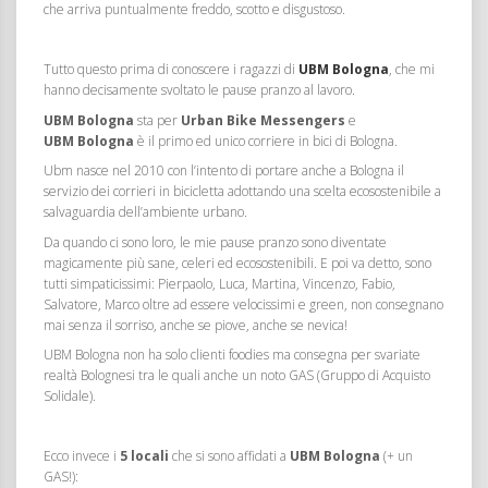
che arriva puntualmente freddo, scotto e disgustoso.
Tutto questo prima di conoscere i ragazzi di
UBM Bologna
, che mi
hanno decisamente svoltato le pause pranzo al lavoro.
UBM Bologna
sta per
Urban Bike Messengers
e
UBM Bologna
è il primo ed unico corriere in bici di Bologna.
Ubm nasce nel 2010 con l’intento di portare anche a Bologna il
servizio dei corrieri in bicicletta adottando una scelta ecosostenibile a
salvaguardia dell’ambiente urbano.
Da quando ci sono loro, le mie pause pranzo sono diventate
magicamente più sane, celeri ed ecosostenibili. E poi va detto, sono
tutti simpaticissimi: Pierpaolo, Luca, Martina, Vincenzo, Fabio,
Salvatore, Marco oltre ad essere velocissimi e green, non consegnano
mai senza il sorriso, anche se piove, anche se nevica!
UBM Bologna non ha solo clienti foodies ma consegna per svariate
realtà Bolognesi tra le quali anche un noto GAS (Gruppo di Acquisto
Solidale).
Ecco invece i
5 locali
che si sono affidati a
UBM Bologna
(+ un
GAS!):