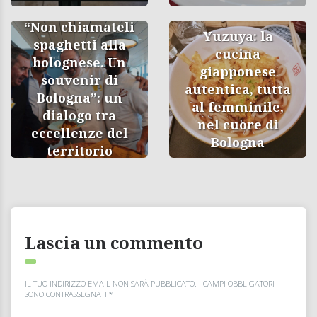
“Non chiamateli
Yuzuya: la
spaghetti alla
cucina
bolognese. Un
giapponese
souvenir di
autentica, tutta
Bologna”: un
al femminile,
dialogo tra
nel cuore di
eccellenze del
Bologna
territorio
Lascia un commento
IL TUO INDIRIZZO EMAIL NON SARÀ PUBBLICATO.
I CAMPI OBBLIGATORI
SONO CONTRASSEGNATI
*