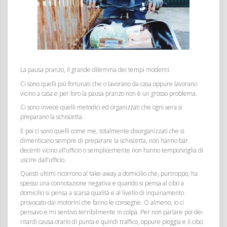
La pausa pranzo, il grande dilemma dei tempi moderni.
Ci sono quelli più fortunati che o lavorano da casa oppure lavorano
vicino a casa e per loro la pausa pranzo non è un grosso problema.
Ci sono invece quelli metodici ed organizzati che ogni sera si
preparano la schiscetta.
E poi ci sono quelli come me, totalmente disorganizzati che si
dimenticano sempre di preparare la schiscetta, non hanno bar
decenti vicino all’ufficio o semplicemente non hanno tempo/voglia di
uscire dall’ufficio.
Questi ultimi ricorrono al take-away a domicilio che, purtroppo, ha
spesso una connotazione negativa e quando si pensa al cibo a
domicilio si pensa a scarsa qualità e al livello di inquinamento
provocato dai motorini che fanno le consegne. O almeno, io ci
pensavo e mi sentivo terribilmente in colpa. Per non parlare poi dei
ritardi causa orario di punta e quindi traffico, oppure pioggia e il cibo