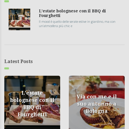
L’estate bolognese con il BBQ di
Fourghetti
Il mood è quello delle serate estive in giardino, ma con
un’atmosfera più chic e
Latest Posts
L’estate
Via con me e il
bolognese con il
suo autunno a
BBQ di
Bologna
Fourghetti