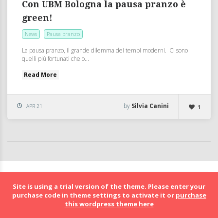
Con UBM Bologna la pausa pranzo è
green!
News
Pausa pranzo
La pausa pranzo, il grande dilemma dei tempi moderni. Ci sono
quelli più fortunati che o...
Read More
by
Silvia Canini
APR 21
1
BolognaFood - Social Food a Bologna
Site is using a trial version of the theme. Please enter your
purchase code in theme settings to activate it or
purchase
this wordpress theme here