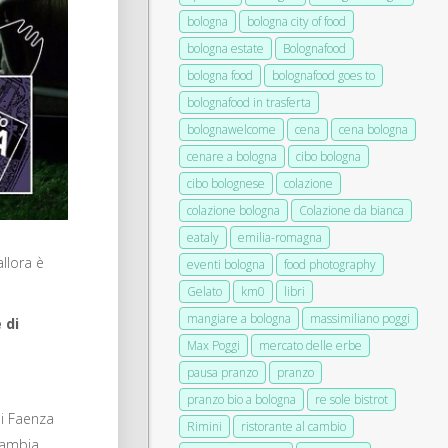
bologna
bologna city of food
bologna estate
Bolognafood
bologna food
bolognafood goes to
bolognafood in trasferta
bolognawelcome
cena
cena bologna
cenare a bologna
cibo bologna
cibo bolognese
colazione
colazione bologna
Colazione da bianca
eataly
emilia-romagna
llora è
eventi bologna
food photography
Gelato
km0
libri
mangiare a bologna
massimiliano poggi
 di
Max Poggi
mercato delle erbe
pausa pranzo
pranzo
pranzo bio a bologna
re sole bistrot
di Faenza
Rimini
ristorante al cambio
 cambia