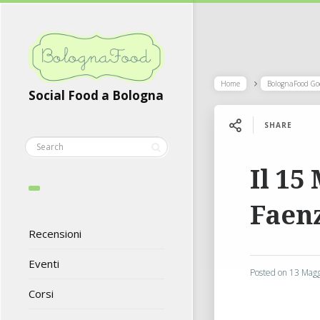
Home
BolognaFood Goes
Social Food a Bologna
SHARE
Il 15
Faenz
Recensioni
Eventi
Posted on
13 Magg
Corsi