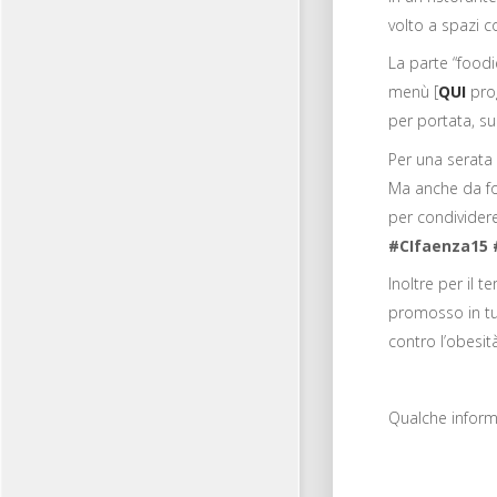
volto a spazi c
La parte “foodi
menù [
QUI
prog
per portata, s
Per una serata 
Ma anche da fot
per condividere
#CIfaenza15 
Inoltre per il 
promosso in tut
contro l’obesità
Qualche inform