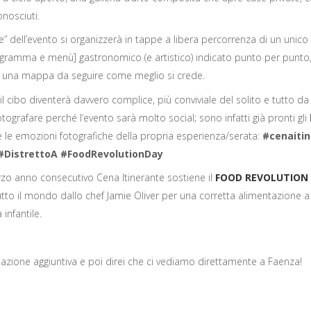
onosciuti.
e” dell’evento si organizzerà in tappe a libera percorrenza di un unico
ramma e menù] gastronomico (e artistico) indicato punto per punto,
u una mappa da seguire come meglio si crede.
il cibo diventerà davvero complice, più conviviale del solito e tutto da
ografare perché l’evento sarà molto social; sono infatti già pronti gli
 le emozioni fotografiche della propria esperienza/serata:
#cenaiti
#DistrettoA #FoodRevolutionDay
terzo anno consecutivo Cena Itinerante sostiene il
FOOD REVOLUTION
to il mondo dallo chef Jamie Oliver per una corretta alimentazione a
 infantile.
azione aggiuntiva e poi direi che ci vediamo direttamente a Faenza!