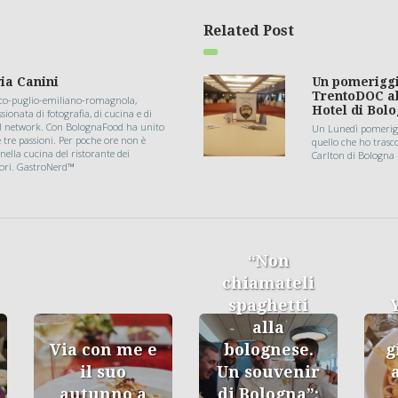
Related Post
via Canini
Un pomerigg
TrentoDOC al
co-puglio-emiliano-romagnola,
Hotel di Bol
sionata di fotografia, di cucina e di
al network. Con BolognaFood ha unito
Un Lunedì pomerigg
e tre passioni. Per poche ore non è
quello che ho trasco
nella cucina del ristorante dei
Carlton di Bologna
tori. GastroNerd™
“Non
chiamateli
spaghetti
alla
Via con me e
bolognese.
g
il suo
Un souvenir
autunno a
di Bologna”: