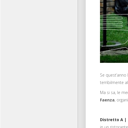
Se quest’anno 
terribilmente a
Ma si sa, le me
Faenza
, organ
Distretto A |
in un ristorant