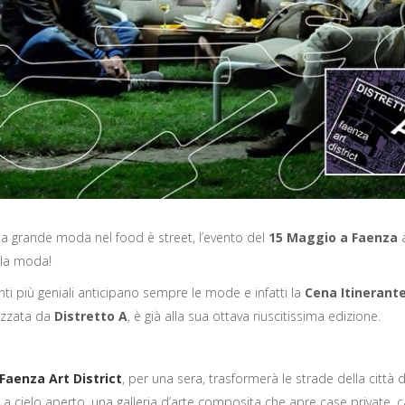
la grande moda nel food è street, l’evento del
15 Maggio a Faenza
a
lla moda!
nti più geniali anticipano sempre le mode e infatti la
Cena Itinerante
izzata da
Distretto A
, è già alla sua ottava riuscitissima edizione.
 Faenza Art District
, per una sera, trasformerà le strade della città 
e a cielo aperto, una galleria d’arte composita che apre case private,