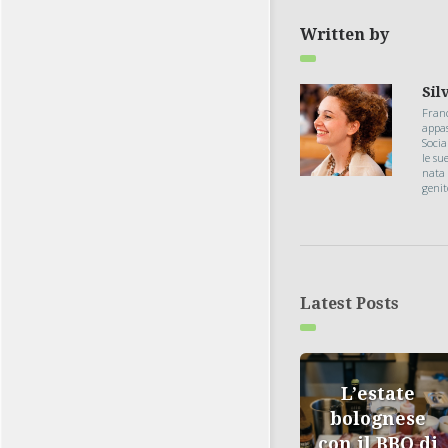
Written by
Sil
Fran
appas
Soci
le su
nata 
geni
Latest Posts
L’estate
bolognese
con il BBQ di