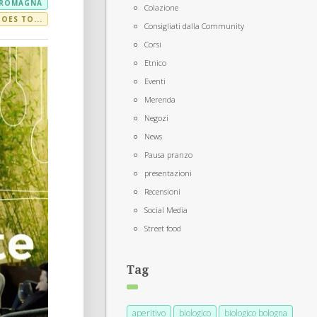
 ROMAGNA
Colazione
ES TO...
Consigliati dalla Community
Corsi
Etnico
Eventi
Merenda
Negozi
News
Pausa pranzo
presentazioni
Recensioni
Social Media
Street food
Tag
aperitivo
biologico
biologico bologna