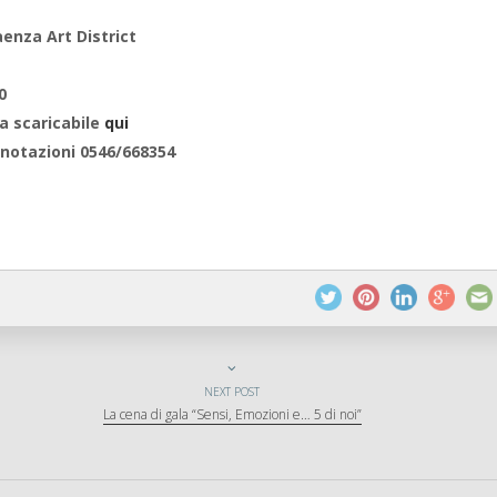
aenza Art District
0
 scaricabile
qui
enotazioni 0546/668354
NEXT POST
La cena di gala “Sensi, Emozioni e… 5 di noi”