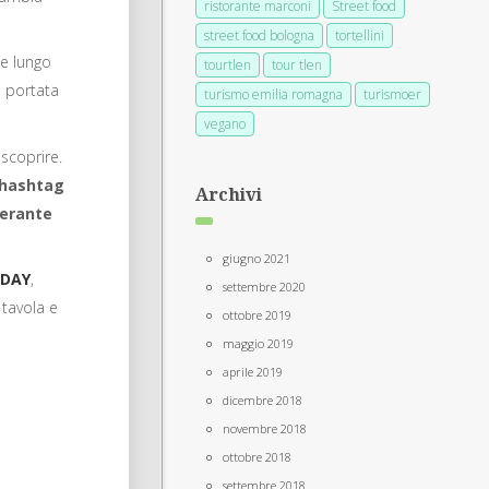
ristorante marconi
Street food
street food bologna
tortellini
 e lungo
tourtlen
tour tlen
 portata
turismo emilia romagna
turismoer
vegano
 scoprire.
hashtag
Archivi
nerante
giugno 2021
 DAY
,
settembre 2020
 tavola e
ottobre 2019
maggio 2019
aprile 2019
dicembre 2018
novembre 2018
ottobre 2018
settembre 2018