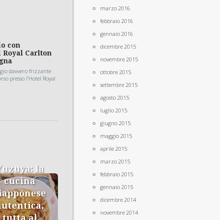
marzo 2016
febbraio 2016
gennaio 2016
io con
dicembre 2015
 Royal Carlton
novembre 2015
ogna
io davvero frizzante
ottobre 2015
rso presso l’Hotel Royal
settembre 2015
agosto 2015
luglio 2015
giugno 2015
maggio 2015
aprile 2015
marzo 2015
Yuzuya: la
febbraio 2015
cucina
gennaio 2015
iapponese
dicembre 2014
autentica,
novembre 2014
tutta al