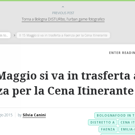
PREVIOUS POST
Torna a Bologna DISTURbo, l’urban game fotografico
 to...
Il 15 Maggio si va in trasferta a Faenza per la Cena Itinerante
ENTER READI
 Maggio si va in trasferta 
a per la Cena Itinerante
io 2015
by
Silvia Canini
BOLOGNAFOOD IN T
DISTRETTO A
CENA I
FAENZA
EMILIA