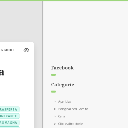
NG MODE
Facebook
a
Categorie
Aperitivo
BolognaFood Goes to…
RASFERTA
TINERANTE
Cena
-ROMAGNA
Cibo e altre storie