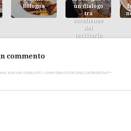
Bologna
un dialogo
f
tra
n
eccellenze
del
territorio
un commento
EMAIL NON SARÀ PUBBLICATO.
I CAMPI OBBLIGATORI SONO CONTRASSEGNATI
*