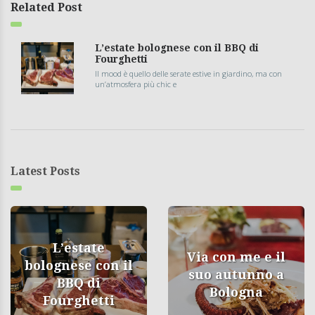
Related Post
L’estate bolognese con il BBQ di
Fourghetti
Il mood è quello delle serate estive in giardino, ma con
un’atmosfera più chic e
Latest Posts
L’estate
Via con me e il
bolognese con il
suo autunno a
BBQ di
Bologna
Fourghetti