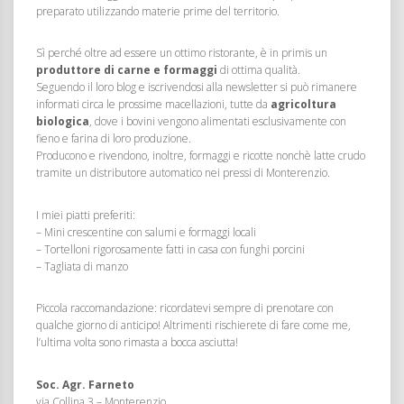
preparato utilizzando materie prime del territorio.
Sì perché oltre ad essere un ottimo ristorante, è in primis un
produttore di carne e formaggi
di ottima qualità.
Seguendo il loro blog e iscrivendosi alla newsletter si può rimanere
informati circa le prossime macellazioni, tutte da
agricoltura
biologica
, dove i bovini vengono alimentati esclusivamente con
fieno e farina di loro produzione.
Producono e rivendono, inoltre, formaggi e ricotte nonchè latte crudo
tramite un distributore automatico nei pressi di Monterenzio.
I miei piatti preferiti:
– Mini crescentine con salumi e formaggi locali
– Tortelloni rigorosamente fatti in casa con funghi porcini
– Tagliata di manzo
Piccola raccomandazione: ricordatevi sempre di prenotare con
qualche giorno di anticipo! Altrimenti rischierete di fare come me,
l’ultima volta sono rimasta a bocca asciutta!
Soc. Agr. Farneto
via Collina 3 – Monterenzio