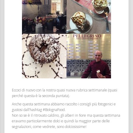
Eccoci di nuovo con la nostra quasi nuova rubrica settimanale (quasi
perché questa è la seconda puntata).
Anche questa settimana abbiamo raccolto i consigli più fotogenici e
gustosi dall’hashtag #BolognaFood.
Non so se è il ritrovato caldino, gli alberi in fiore ma questa settimana
eravamo particolarmente dolci e quindi la maggior parte delle
segnalazioni, come vedrete, sono dolciosissime!