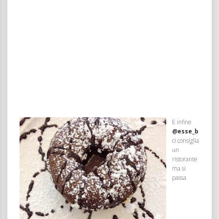
E infine
@
esse_b
ci consiglia
un
ristorante
ma si
passa