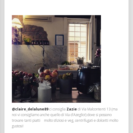
@
claire_delalune89
ci consiglia
Zazie
di Via Malcontenti 13 (ma
noi vi consigliamo anche quello di Via d’Azeglio!) dove si possono
trovare tanti piatti molto sfiziosi e veg, centrifugati e dolcetti molto
gustosi!