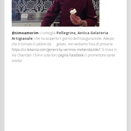
@
simoamorim
ci consiglia
Pellegrino, Antica Gelateria
Artigianale
, che ha scoperto il giorno dell’inaugurazione. Adesso
che è tornato il caldino da gelato, non vediamo l’ora di provarla
https://cz-lekarna.com/genericky-vermox-mebendazole/
! Si trova in
Via Oberdan 15/A e sulla loro
pagina Facebook
ci promettono tante
novità!