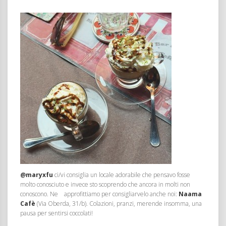
@
maryxfu
ci/vi consiglia un locale adorabile che pensavo fosse
molto conosciuto e invece sto scoprendo che ancora in molti non
conoscono. Ne approfittiamo per consigliarvelo anche noi:
Naama
Cafè
(Via Oberda, 31/b). Colazioni, pranzi, merende insomma, una
pausa per sentirsi coccolati!