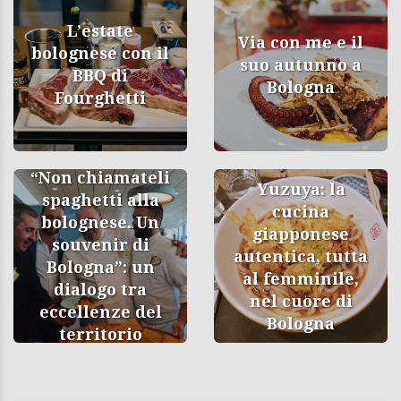
L’estate
Via con me e il
bolognese con il
suo autunno a
BBQ di
Bologna
Fourghetti
“Non chiamateli
Yuzuya: la
spaghetti alla
cucina
bolognese. Un
giapponese
souvenir di
autentica, tutta
Bologna”: un
al femminile,
dialogo tra
nel cuore di
eccellenze del
Bologna
territorio