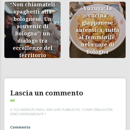
“Non chiamateli
Yuzuya: la
spaghetti alla
cucina
bolognese. Un
giapponese
souvenir di
autentica, tutta
Bologna”: un
al femminile,
dialogo tra
nel cuore di
eccellenze del
Bologna
territorio
Lascia un commento
IL TUO INDIRIZZO EMAIL NON SARÀ PUBBLICATO.
I CAMPI OBBLIGATORI
SONO CONTRASSEGNATI
*
Commento