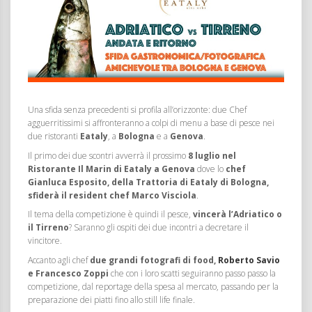
Una sfida senza precedenti si profila all’orizzonte: due Chef
agguerritissimi si affronteranno a colpi di menu a base di pesce nei
due ristoranti
Eataly
, a
Bologna
e a
Genova
.
Il primo dei due scontri avverrà il prossimo
8 luglio nel
Ristorante Il Marin di Eataly a Genova
dove lo
chef
Gianluca Esposito, della Trattoria di Eataly di Bologna,
sfiderà il resident chef Marco Visciola
.
Il tema della competizione è quindi il pesce,
vincerà l’Adriatico o
il Tirreno
? Saranno gli ospiti dei due incontri a decretare il
vincitore.
Accanto agli chef
due grandi fotografi di food,
Roberto Savio
e Francesco Zoppi
che con i loro scatti seguiranno passo passo la
competizione, dal reportage della spesa al mercato, passando pe
r la
preparazione dei piatti fino allo still life finale.