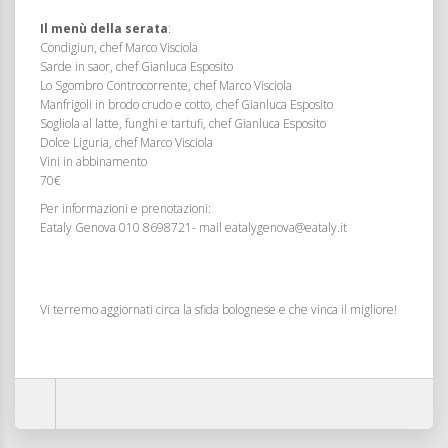
Il menù della serata
:
Condigiun, chef Marco Visciola
Sarde in saor, chef Gianluca Esposito
Lo Sgombro Controcorrente, chef Marco Visciola
Manfrigoli in brodo crudo e cotto, chef Gianluca Esposito
Sogliola al latte, funghi e tartufi, chef Gianluca Esposito
Dolce Liguria, chef Marco Visciola
Vini in abbinamento
70€
Per informazioni e prenotazioni:
Eataly Genova 010 8698721- mail eatalygenova@eataly.it
Vi terremo aggiornati circa la sfida bolognese e che vinca il migliore!