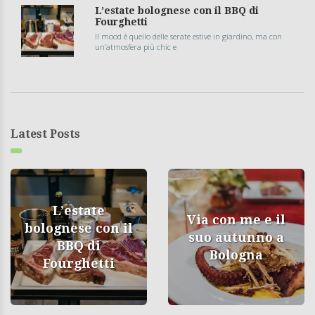
L’estate bolognese con il BBQ di
Fourghetti
Il mood è quello delle serate estive in giardino, ma con
un’atmosfera più chic e
Latest Posts
L’estate
Via con me e il
bolognese con il
suo autunno a
BBQ di
Bologna
Fourghetti