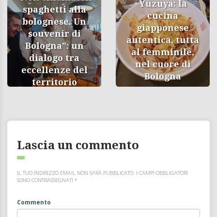
Yuzuya: la
spaghetti alla
cucina
bolognese. Un
giapponese
souvenir di
autentica, tutta
Bologna”: un
al femminile,
dialogo tra
nel cuore di
eccellenze del
Bologna
territorio
Lascia un commento
IL TUO INDIRIZZO EMAIL NON SARÀ PUBBLICATO.
I CAMPI OBBLIGATORI
SONO CONTRASSEGNATI
*
Commento