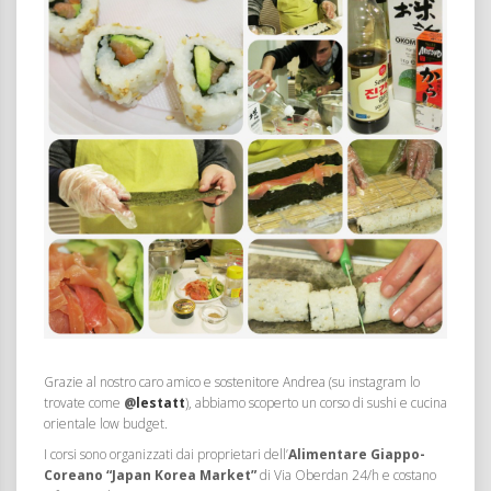
Grazie al nostro caro amico e sostenitore Andrea (su instagram lo
trovate come
@
lestatt
), abbiamo scoperto un corso di sushi e cucina
orientale low budget.
I corsi sono organizzati dai proprietari dell’
Alimentare Giappo-
Coreano “Japan Korea Market”
di Via Oberdan 24/h e costano