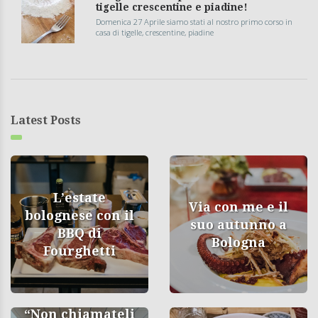
tigelle crescentine e piadine!
Domenica 27 Aprile siamo stati al nostro primo corso in
casa di tigelle, crescentine, piadine
Latest Posts
L’estate
Via con me e il
bolognese con il
suo autunno a
BBQ di
Bologna
Fourghetti
“Non chiamateli