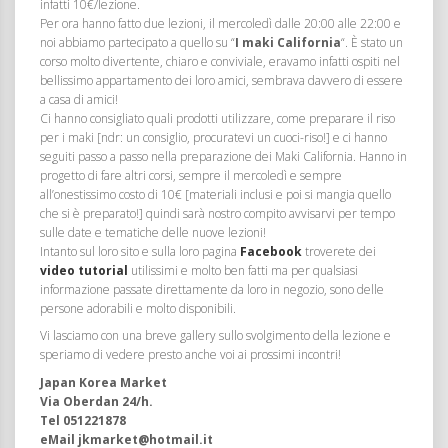
infatti 10€/lezione.
Per ora hanno fatto due lezioni, il mercoledì dalle 20:00 alle 22:00 e
noi abbiamo partecipato a quello su “
I maki California
“. È stato un
corso molto divertente, chiaro e conviviale, eravamo infatti ospiti nel
bellissimo appartamento dei loro amici, sembrava davvero di essere
a casa di amici!
Ci hanno consigliato quali prodotti utilizzare, come preparare il riso
per i maki [ndr: un consiglio, procuratevi un cuoci-riso!] e ci hanno
seguiti passo a passo nella preparazione dei Maki California. Hanno in
progetto di fare altri corsi, sempre il mercoledì e sempre
all’onestissimo costo di 10€ [materiali inclusi e poi si mangia quello
che si è preparato!] quindi sarà nostro compito avvisarvi per tempo
sulle date e tematiche delle nuove lezioni!
Intanto sul loro sito e sulla loro pagina
Facebook
troverete dei
video tutorial
utilissimi e molto ben fatti ma per qualsiasi
informazione passate direttamente da loro in negozio, sono delle
persone adorabili e molto disponibili.
Vi lasciamo con una breve gallery sullo svolgimento della lezione e
speriamo di vedere presto anche voi ai prossimi incontri!
Japan Korea Market
Via Oberdan 24/h.
Tel 051221878
eMail jkmarket@hotmail.it