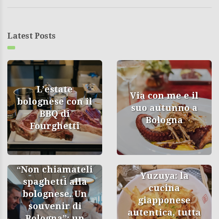
Latest Posts
L’estate
Via con me e il
bolognese con il
suo autunno a
BBQ di
Bologna
Fourghetti
“Non chiamateli
Yuzuya: la
spaghetti alla
cucina
bolognese. Un
giapponese
souvenir di
autentica, tutta
Bologna”: un