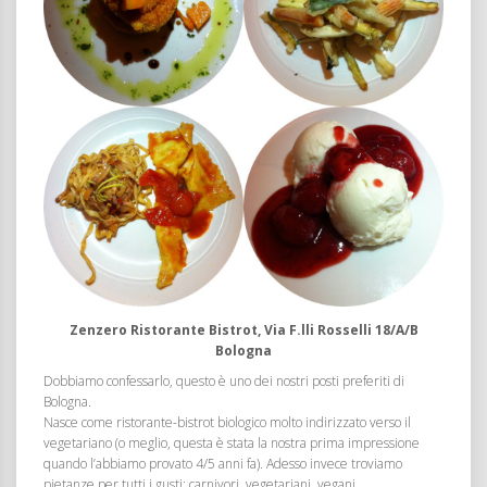
Zenzero Ristorante Bistrot, Via F.lli Rosselli 18/A/B
Bologna
Dobbiamo confessarlo, questo è uno dei nostri posti preferiti di
Bologna.
Nasce come ristorante-bistrot biologico molto indirizzato verso il
vegetariano (o meglio, questa è stata la nostra prima impressione
quando l’abbiamo provato 4/5 anni fa). Adesso invece troviamo
pietanze per tutti i gusti: carnivori, vegetariani, vegani.