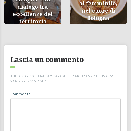
al femminile,
dialogo tra
nel cuore di
eccellenze del
Bologna
territorio
Lascia un commento
IL TUO INDIRIZZO EMAIL NON SARÀ PUBBLICATO.
I CAMPI OBBLIGATORI
SONO CONTRASSEGNATI
*
Commento