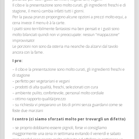
Il cibo e la presentazione sono molto curati, gli ingredienti freschi e di
stagione, il menù cambia infatti tutti i giorni.
Per la pausa pranzo propongono alcune opzioni a prezzi molto equi, a
cena invece il menu è à la carte.
I piatti sono terribilmente fantasiosi ma ben pensati e i gusti sono
molto bilanciati quindi non vi preoccupate: nessun “mappazzone”
improvvisato!
Le porzioni non sono da osteria ma neanche da alzarvi dal tavolo
ancora con la fame.
I pro:
– il cibo e la presentazione sono molto curati, gli ingredienti freschi e
di stagione
– perfetto per vegetariani e vegani
– prodotti di alta qualità, freschi, selezionati con cura
– ambiente pulito, confortevole, personal molto cordiale
– ottimo rapporto qualità/prezzo
– su richiesta vi preparano un bis di primi senza guardarvi come se
foste due marziani
I contro (ci siamo sforzati molto per trovargli un difetto)
– se proprio dobbiamo essere pignoli, forse vi consigliamo
maggiormente una cena in settimana evitando il venerdì e sabato