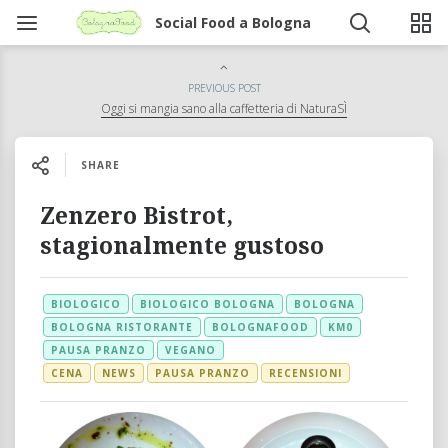
Social Food a Bologna
PREVIOUS POST
Oggi si mangia sano alla caffetteria di NaturaSÌ
SHARE
Zenzero Bistrot,
stagionalmente gustoso
BIOLOGICO
BIOLOGICO BOLOGNA
BOLOGNA
BOLOGNA RISTORANTE
BOLOGNAFOOD
KM0
PAUSA PRANZO
VEGANO
CENA
NEWS
PAUSA PRANZO
RECENSIONI