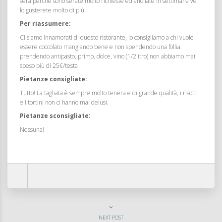
sera perché sono serate molto richieste ed affollate in settimana ve
lo gusterete molto di più!
Per riassumere:
Ci siamo innamorati di questo ristorante, lo consigliamo a chi vuole
essere coccolato mangiando bene e non spendendo una follia:
prendendo antipasto, primo, dolce, vino (1/2litro) non abbiamo mai
speso più di 25€/testa
Pietanze consigliate:
Tutto! La tagliata è sempre molto tenera e di grande qualità, i risotti
e i tortini non ci hanno mai delusi.
Pietanze sconsigliate:
Nessuna!
NEXT POST