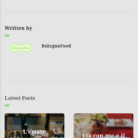
Written by
BolognaFood
Latest Posts
L’estate
Via con me e il