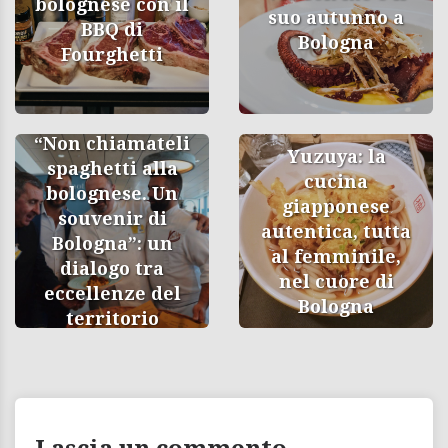
bolognese con il
suo autunno a
BBQ di
Bologna
Fourghetti
“Non chiamateli
Yuzuya: la
spaghetti alla
cucina
bolognese. Un
giapponese
souvenir di
autentica, tutta
Bologna”: un
al femminile,
dialogo tra
nel cuore di
eccellenze del
Bologna
territorio