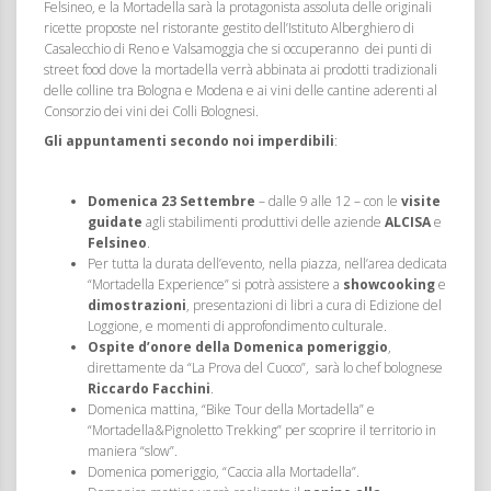
Felsineo, e la Mortadella sarà la protagonista assoluta delle originali
ricette proposte nel ristorante gestito dell’Istituto Alberghiero di
Casalecchio di Reno e Valsamoggia che si occuperanno dei punti di
street food dove la mortadella verrà abbinata ai prodotti tradizionali
delle colline tra Bologna e Modena e ai vini delle cantine aderenti al
Consorzio dei vini dei Colli Bolognesi.
Gli appuntamenti secondo noi imperdibili
:
Domenica 23 Settembre
– dalle 9 alle 12 – con le
visite
guidate
agli stabilimenti produttivi delle aziende
ALCISA
e
Felsineo
.
Per tutta la durata dell’evento, nella piazza, nell’area dedicata
“Mortadella Experience” si potrà assistere a
showcooking
e
dimostrazioni
, presentazioni di libri a cura di Edizione del
Loggione, e momenti di approfondimento culturale.
Ospite d’onore della Domenica pomeriggio
,
direttamente da “La Prova del Cuoco”, sarà lo chef bolognese
Riccardo Facchini
.
Domenica mattina, “Bike Tour della Mortadella” e
“Mortadella&Pignoletto Trekking” per scoprire il territorio in
maniera “slow”.
Domenica pomeriggio, “Caccia alla Mortadella”.