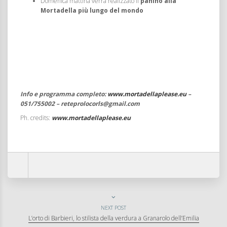
Domenica mattina verrà realizzato il
panino alla
Mortadella più lungo del mondo
Info e programma completo:
www.mortadellaplease.eu
–
051/755002 – reteprolocorls@gmail.com
Ph. credits:
www.mortadellaplease.eu
NEXT POST
L’orto di Barbieri, lo stilista della verdura a Granarolo dell’Emilia