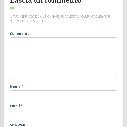
Lascia un commento
IL TUO INDIRIZZO EMAIL NON SARÀ PUBBLICATO.
I CAMPI OBBLIGATORI
SONO CONTRASSEGNATI
*
Commento
Nome
*
Email
*
Sito web