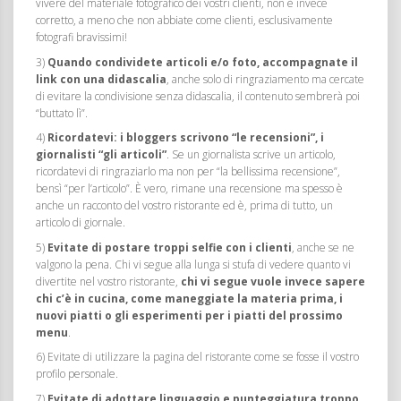
vivere del materiale fotografico dei vostri clienti, non è invece
corretto, a meno che non abbiate come clienti, esclusivamente
fotografi bravissimi!
3)
Quando condividete articoli e/o foto, accompagnate il
link con una didascalia
, anche solo di ringraziamento ma cercate
di evitare la condivisione senza didascalia, il contenuto sembrerà poi
“buttato lì”.
4)
Ricordatevi: i bloggers scrivono “le recensioni”, i
giornalisti “gli articoli”
. Se un giornalista scrive un articolo,
ricordatevi di ringraziarlo ma non per “la bellissima recensione”,
bensì “per l’articolo”. È vero, rimane una recensione ma spesso è
anche un racconto del vostro ristorante ed è, prima di tutto, un
articolo di giornale.
5)
Evitate di postare troppi selfie con i clienti
, anche se ne
valgono la pena. Chi vi segue alla lunga si stufa di vedere quanto vi
divertite nel vostro ristorante,
chi vi segue vuole invece sapere
chi c’è in cucina, come maneggiate la materia prima, i
nuovi piatti o gli esperimenti per i piatti del prossimo
menu
.
6) Evitate di utilizzare la pagina del ristorante come se fosse il vostro
profilo personale.
7)
Evitate di adottare linguaggio e punteggiatura troppo