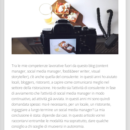
Tra le mie competenze lavorative fuori da questo blog (content
manager, social media manager, food&beer writer, visual
storyteller), c’è anche quella del consulente: in questi anni ho aiutato
locali, bloggers, ristoranti, a capire come comunicarsi meglio nel
settore della ristorazione. Ho svolto sia l’attività di consulente in fase
di avviamento che l’attività di social media manager in modo
continuativo, ad attività già avviata. In questi anni mi sono quindi
domandata spesso: ma è necessario, per un locale, un ristorante,
ingaggiare a lungo termine un social media manager? La mia
conclusione è stata: dipende dai casi. In questo articolo vorrei
raccontarvi entrambe le modalità ma soprattutto, dare qualche
consiglio a chi sceglie di muoversi in autonomia.