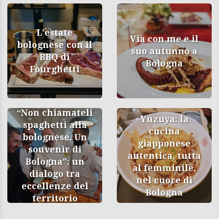
L’estate
Via con me e il
bolognese con il
suo autunno a
BBQ di
Bologna
Fourghetti
“Non chiamateli
Yuzuya: la
spaghetti alla
cucina
bolognese. Un
giapponese
souvenir di
autentica, tutta
Bologna”: un
al femminile,
dialogo tra
nel cuore di
eccellenze del
Bologna
territorio