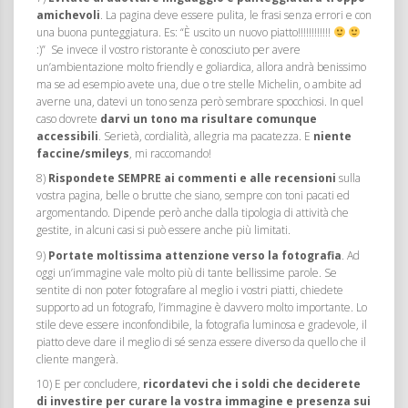
amichevoli
. La pagina deve essere pulita, le frasi senza errori e con
una buona punteggiatura. Es: “È uscito un nuovo piatto!!!!!!!!!!!!
:)” Se invece il vostro ristorante è conosciuto per avere
un’ambientazione molto friendly e goliardica, allora andrà benissimo
ma se ad esempio avete una, due o tre stelle Michelin, o ambite ad
averne una, datevi un tono senza però sembrare spocchiosi. In quel
caso dovrete
darvi un tono ma risultare comunque
accessibili
. Serietà, cordialità, allegria ma pacatezza. E
niente
faccine/smileys
, mi raccomando!
8)
Rispondete SEMPRE ai commenti e alle recensioni
sulla
vostra pagina, belle o brutte che siano, sempre con toni pacati ed
argomentando. Dipende però anche dalla tipologia di attività che
gestite, in alcuni casi si può essere anche più limitati.
9)
Portate moltissima attenzione verso la fotografia
. Ad
oggi un’immagine vale molto più di tante bellissime parole. Se
sentite di non poter fotografare al meglio i vostri piatti, chiedete
supporto ad un fotografo, l’immagine è davvero molto importante. Lo
stile deve essere inconfondibile, la fotografia luminosa e gradevole, il
piatto deve dare il meglio di sé senza essere diverso da quello che il
cliente mangerà.
10) E per concludere,
ricordatevi che i soldi che deciderete
di investire per curare la vostra immagine e presenza sui