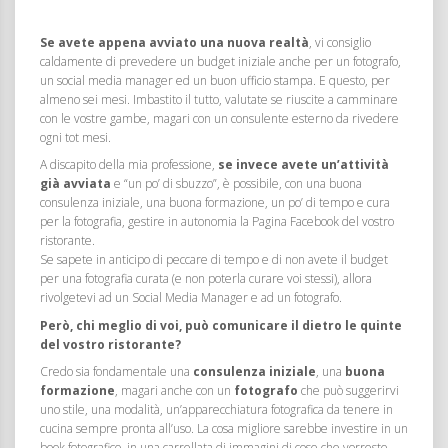
Se avete appena avviato una nuova realtà
, vi consiglio
caldamente di prevedere un budget iniziale anche per un fotografo,
un social media manager ed un buon ufficio stampa. E questo, per
almeno sei mesi. Imbastito il tutto, valutate se riuscite a camminare
con le vostre gambe, magari con un consulente esterno da rivedere
ogni tot mesi.
A discapito della mia professione,
se invece avete un’attività
già avviata
e “un po’ di sbuzzo”, è possibile, con una buona
consulenza iniziale, una buona formazione, un po’ di tempo e cura
per la fotografia, gestire in autonomia la Pagina Facebook del vostro
ristorante.
Se sapete in anticipo di peccare di tempo e di non avete il budget
per una fotografia curata (e non poterla curare voi stessi), allora
rivolgetevi ad un Social Media Manager e ad un fotografo.
Però, chi meglio di voi, può comunicare il dietro le quinte
del vostro ristorante?
Credo sia fondamentale una
consulenza iniziale
, una
buona
formazione
, magari anche con un
fotografo
che può suggerirvi
uno stile, una modalità, un’apparecchiatura fotografica da tenere in
cucina sempre pronta all’uso. La cosa migliore sarebbe investire in un
book fotografico, in una carrellata di immagini di cose che vorreste