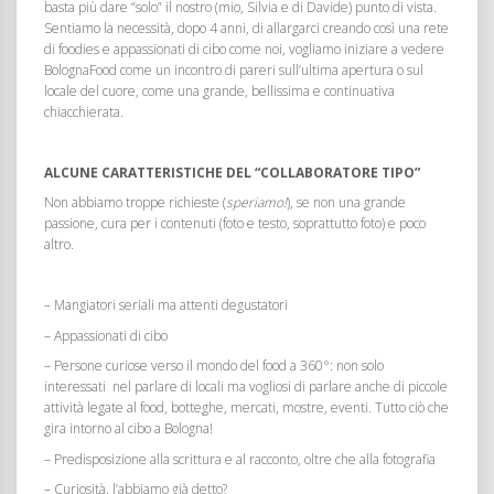
basta più dare “solo” il nostro (mio, Silvia e di Davide) punto di vista.
Sentiamo la necessità, dopo 4 anni, di allargarci creando così una rete
di foodies e appassionati di cibo come noi, vogliamo iniziare a vedere
BolognaFood come un incontro di pareri sull’ultima apertura o sul
locale del cuore, come una grande, bellissima e continuativa
chiacchierata.
ALCUNE CARATTERISTICHE DEL “COLLABORATORE TIPO”
Non abbiamo troppe richieste (
speriamo!
), se non una grande
passione, cura per i contenuti (foto e testo, soprattutto foto) e poco
altro.
– Mangiatori seriali ma attenti degustatori
– Appassionati di cibo
– Persone curiose verso il mondo del food a 360°: non solo
interessati nel parlare di locali ma vogliosi di parlare anche di piccole
attività legate al food, botteghe, mercati, mostre, eventi. Tutto ciò che
gira intorno al cibo a Bologna!
– Predisposizione alla scrittura e al racconto, oltre che alla fotografia
– Curiosità. l’abbiamo già detto?