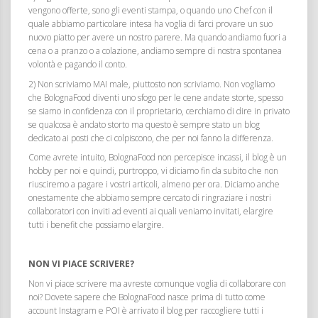
vengono offerte, sono gli eventi stampa, o quando uno Chef con il
quale abbiamo particolare intesa ha voglia di farci provare un suo
nuovo piatto per avere un nostro parere. Ma quando andiamo fuori a
cena o a pranzo o a colazione, andiamo sempre di nostra spontanea
volontà e pagando il conto.
2) Non scriviamo MAI male, piuttosto non scriviamo. Non vogliamo
che BolognaFood diventi uno sfogo per le cene andate storte, spesso
se siamo in confidenza con il proprietario, cerchiamo di dire in privato
se qualcosa è andato storto ma questo è sempre stato un blog
dedicato ai posti che ci colpiscono, che per noi fanno la differenza.
Come avrete intuito, BolognaFood non percepisce incassi, il blog è un
hobby per noi e quindi, purtroppo, vi diciamo fin da subito che non
riusciremo a pagare i vostri articoli, almeno per ora. Diciamo anche
onestamente che abbiamo sempre cercato di ringraziare i nostri
collaboratori con inviti ad eventi ai quali veniamo invitati, elargire
tutti i benefit che possiamo elargire.
NON VI PIACE SCRIVERE?
Non vi piace scrivere ma avreste comunque voglia di collaborare con
noi? Dovete sapere che BolognaFood nasce prima di tutto come
account Instagram e POI è arrivato il blog per raccogliere tutti i