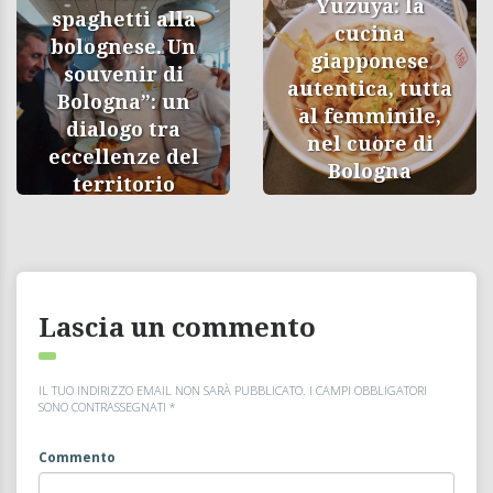
Yuzuya: la
spaghetti alla
cucina
bolognese. Un
giapponese
souvenir di
autentica, tutta
Bologna”: un
al femminile,
dialogo tra
nel cuore di
eccellenze del
Bologna
territorio
Lascia un commento
IL TUO INDIRIZZO EMAIL NON SARÀ PUBBLICATO.
I CAMPI OBBLIGATORI
SONO CONTRASSEGNATI
*
Commento