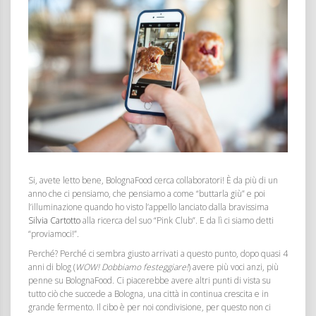
Si, avete letto bene, BolognaFood cerca collaboratori! È da più di un
anno che ci pensiamo, che pensiamo a come “buttarla giù” e poi
l’illuminazione quando ho visto l’appello lanciato dalla bravissima
Silvia Cartotto
alla ricerca del suo “Pink Club”. E da lì ci siamo detti
“proviamoci!”.
Perché? Perché ci sembra giusto arrivati a questo punto, dopo quasi 4
anni di blog (
WOW! Dobbiamo festeggiare!
) avere più voci anzi, più
penne su BolognaFood. Ci piacerebbe avere altri punti di vista su
tutto ciò che succede a Bologna, una città in continua crescita e in
grande fermento. Il cibo è per noi condivisione, per questo non ci