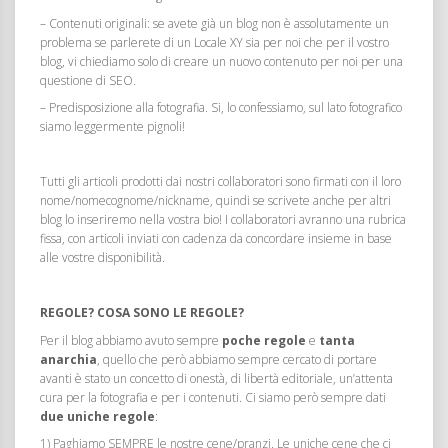
– Contenuti originali: se avete già un blog non è assolutamente un
problema se parlerete di un Locale XY sia per noi che per il vostro
blog, vi chiediamo solo di creare un nuovo contenuto per noi per una
questione di SEO.
– Predisposizione alla fotografia. Si, lo confessiamo, sul lato fotografico
siamo leggermente pignoli!
Tutti gli articoli prodotti dai nostri collaboratori sono firmati con il loro
nome/nomecognome/nickname, quindi se scrivete anche per altri
blog lo inseriremo nella vostra bio! I collaboratori avranno una rubrica
fissa, con articoli inviati con cadenza da concordare insieme in base
alle vostre disponibilità.
REGOLE? COSA SONO LE REGOLE?
Per il blog abbiamo avuto sempre
poche regole
e
tanta
anarchia
, quello che però abbiamo sempre cercato di portare
avanti è stato un concetto di onestà, di libertà editoriale, un’attenta
cura per la fotografia e per i contenuti. Ci siamo però sempre dati
due uniche regole
:
1) Paghiamo SEMPRE le nostre cene/pranzi. Le uniche cene che ci