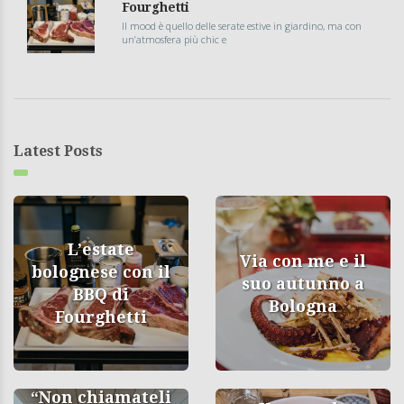
Fourghetti
Il mood è quello delle serate estive in giardino, ma con
un’atmosfera più chic e
Latest Posts
L’estate
Via con me e il
bolognese con il
suo autunno a
BBQ di
Bologna
Fourghetti
“Non chiamateli