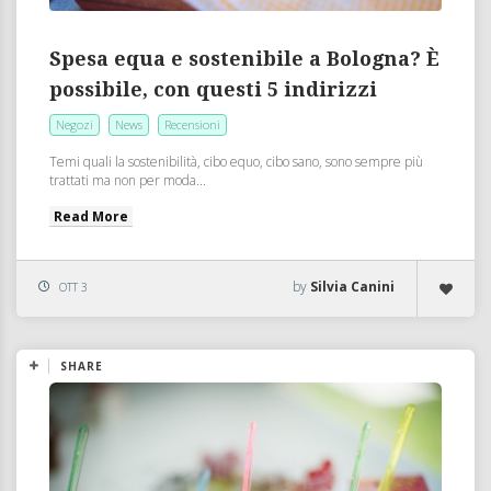
Spesa equa e sostenibile a Bologna? È
possibile, con questi 5 indirizzi
Negozi
News
Recensioni
Temi quali la sostenibilità, cibo equo, cibo sano, sono sempre più
trattati ma non per moda...
Read More
by
Silvia Canini
OTT 3
SHARE