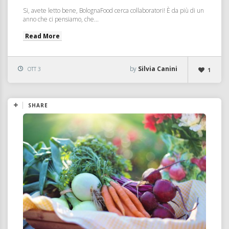
Si, avete letto bene, BolognaFood cerca collaboratori! È da più di un
anno che ci pensiamo, che...
Read More
by
Silvia Canini
OTT 3
1
SHARE