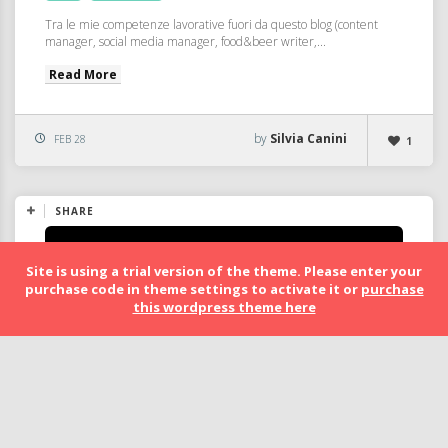
Tra le mie competenze lavorative fuori da questo blog (content
manager, social media manager, food&beer writer,...
Read More
by
Silvia Canini
FEB 28
1
SHARE
Site is using a trial version of the theme. Please enter your
purchase code in theme settings to activate it or
purchase
this wordpress theme here