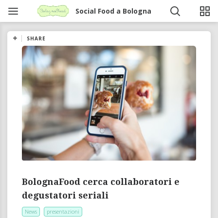
Social Food a Bologna
SHARE
BolognaFood cerca collaboratori e
degustatori seriali
News
presentazioni