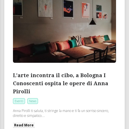
L’arte incontra il cibo, a Bologna I
Conoscenti ospita le opere di Anna
Pirolli
Eventi
News
Anna Pirolli ti saluta, ti stringe la mano e ti fa un sorriso sincero,
diretto e simpatico....
Read More