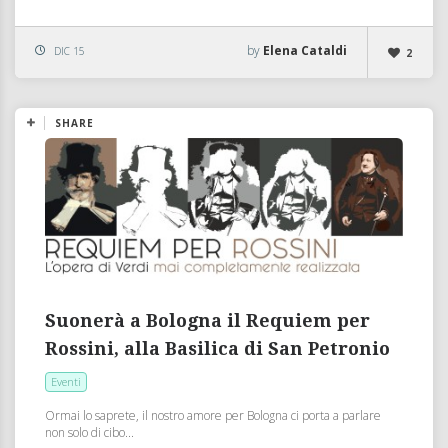
by
Elena Cataldi
DIC 15
2
SHARE
Suonerà a Bologna il Requiem per
Rossini, alla Basilica di San Petronio
Eventi
Ormai lo saprete, il nostro amore per Bologna ci porta a parlare
non solo di cibo...