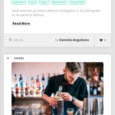
Aperitivo
Cena
News
Recensioni
Street food
Good news per gli amanti della birra bolognesi, in Via Stalingrado
42 ha aperto la fabbrica...
Read More
by
Daniela Anguilano
GEN 26
1
SHARE