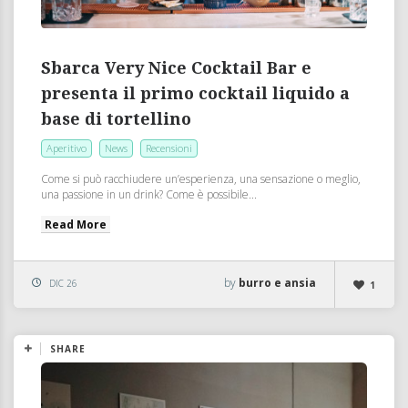
Sbarca Very Nice Cocktail Bar e
presenta il primo cocktail liquido a
base di tortellino
Aperitivo
News
Recensioni
Come si può racchiudere un’esperienza, una sensazione o meglio,
una passione in un drink? Come è possibile...
Read More
by
burro e ansia
DIC 26
1
SHARE