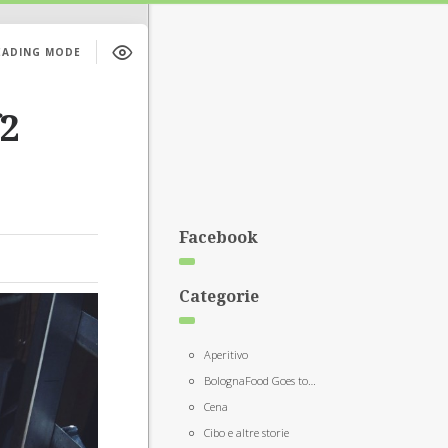
EADING MODE
f2
Facebook
Categorie
Aperitivo
BolognaFood Goes to…
Cena
Cibo e altre storie