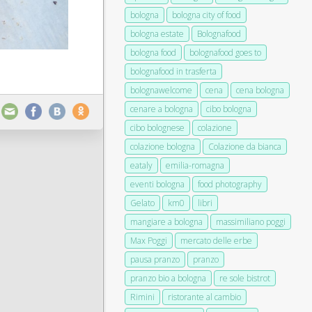
bologna
bologna city of food
bologna estate
Bolognafood
bologna food
bolognafood goes to
bolognafood in trasferta
bolognawelcome
cena
cena bologna
cenare a bologna
cibo bologna
cibo bolognese
colazione
colazione bologna
Colazione da bianca
eataly
emilia-romagna
eventi bologna
food photography
Gelato
km0
libri
mangiare a bologna
massimiliano poggi
Max Poggi
mercato delle erbe
pausa pranzo
pranzo
pranzo bio a bologna
re sole bistrot
Rimini
ristorante al cambio