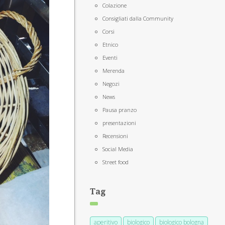
Colazione
Consigliati dalla Community
Corsi
Etnico
Eventi
Merenda
Negozi
News
Pausa pranzo
presentazioni
Recensioni
Social Media
Street food
Tag
aperitivo
biologico
biologico bologna