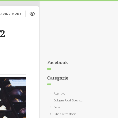
EADING MODE
f2
Facebook
Categorie
Aperitivo
BolognaFood Goes to…
Cena
Cibo e altre storie