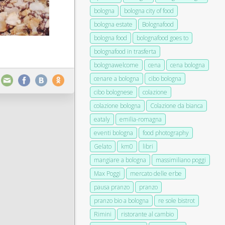
bologna
bologna city of food
bologna estate
Bolognafood
bologna food
bolognafood goes to
bolognafood in trasferta
bolognawelcome
cena
cena bologna
cenare a bologna
cibo bologna
cibo bolognese
colazione
colazione bologna
Colazione da bianca
eataly
emilia-romagna
eventi bologna
food photography
Gelato
km0
libri
mangiare a bologna
massimiliano poggi
Max Poggi
mercato delle erbe
pausa pranzo
pranzo
pranzo bio a bologna
re sole bistrot
Rimini
ristorante al cambio