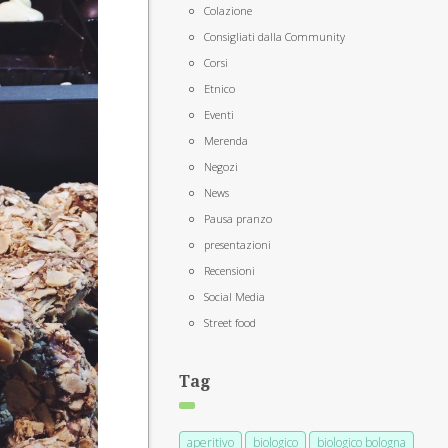
Colazione
Consigliati dalla Community
Corsi
Etnico
Eventi
Merenda
Negozi
News
Pausa pranzo
presentazioni
Recensioni
Social Media
Street food
Tag
aperitivo
biologico
biologico bologna