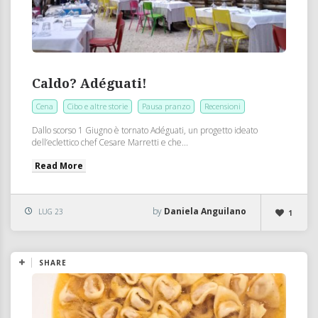
Caldo? Adéguati!
Cena
Cibo e altre storie
Pausa pranzo
Recensioni
Dallo scorso 1 Giugno è tornato Adéguati, un progetto ideato
dell’eclettico chef Cesare Marretti e che...
Read More
by
Daniela Anguilano
LUG 23
1
SHARE