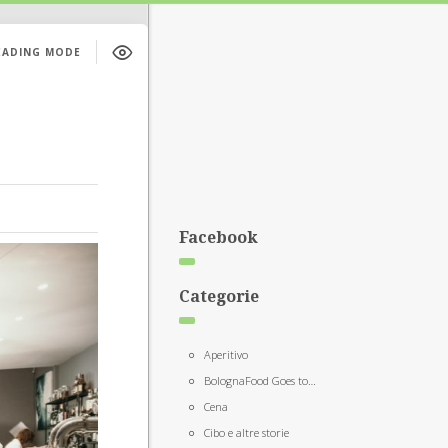
EADING MODE
Facebook
Categorie
Aperitivo
BolognaFood Goes to…
Cena
Cibo e altre storie