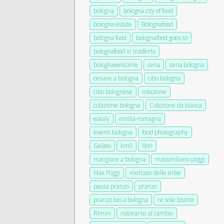
bologna
bologna city of food
bologna estate
Bolognafood
bologna food
bolognafood goes to
bolognafood in trasferta
bolognawelcome
cena
cena bologna
cenare a bologna
cibo bologna
cibo bolognese
colazione
colazione bologna
Colazione da bianca
eataly
emilia-romagna
eventi bologna
food photography
Gelato
km0
libri
mangiare a bologna
massimiliano poggi
Max Poggi
mercato delle erbe
pausa pranzo
pranzo
pranzo bio a bologna
re sole bistrot
Rimini
ristorante al cambio