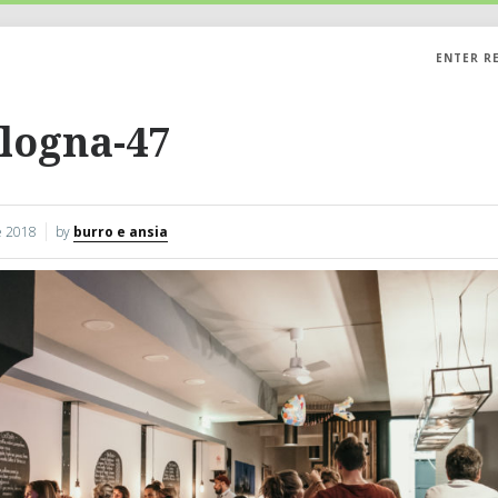
ENTER R
logna-47
 2018
by
burro e ansia