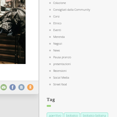
Colazione
Consigliati dalla Community
Corsi
Etnico
Eventi
Merenda
Negozi
News
Pausa pranzo
presentazioni
Recensioni
Social Media
Street food
Tag
aperitivo
biologico
biologico bologna