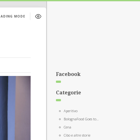
EADING MODE
Facebook
Categorie
Aperitivo
BolognaFood Goes to…
Cena
Cibo e altre storie