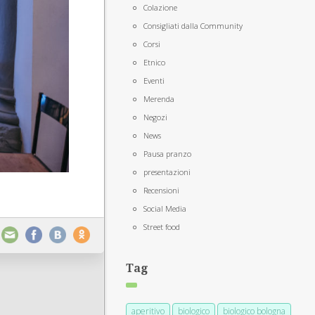
Colazione
Consigliati dalla Community
Corsi
Etnico
Eventi
Merenda
Negozi
News
Pausa pranzo
presentazioni
Recensioni
Social Media
Street food
Tag
aperitivo
biologico
biologico bologna