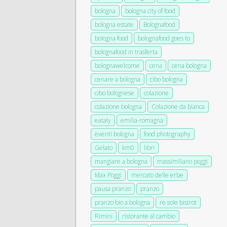
bologna
bologna city of food
bologna estate
Bolognafood
bologna food
bolognafood goes to
bolognafood in trasferta
bolognawelcome
cena
cena bologna
cenare a bologna
cibo bologna
cibo bolognese
colazione
colazione bologna
Colazione da bianca
eataly
emilia-romagna
eventi bologna
food photography
Gelato
km0
libri
mangiare a bologna
massimiliano poggi
Max Poggi
mercato delle erbe
pausa pranzo
pranzo
pranzo bio a bologna
re sole bistrot
Rimini
ristorante al cambio