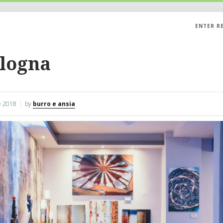
ENTER R
logna
 2018
by
burro e ansia