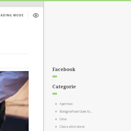
EADING MODE
Facebook
Categorie
Aperitivo
BolognaFood Goes to…
Cena
Cibo e altre storie