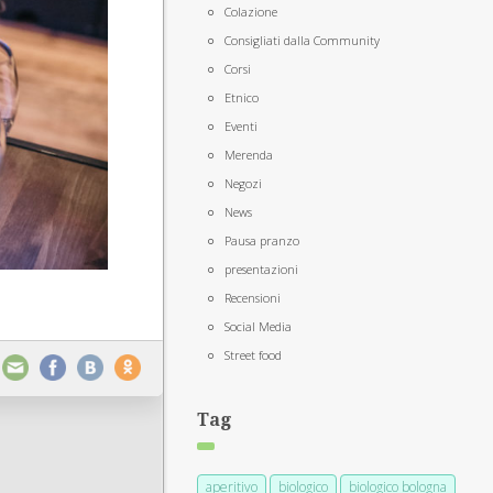
Colazione
Consigliati dalla Community
Corsi
Etnico
Eventi
Merenda
Negozi
News
Pausa pranzo
presentazioni
Recensioni
Social Media
Street food
Tag
aperitivo
biologico
biologico bologna