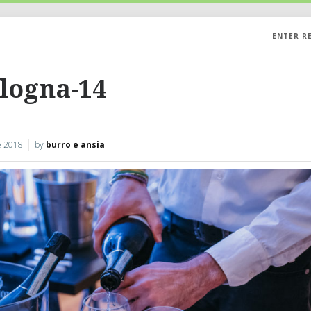
ENTER R
logna-14
 2018
by
burro e ansia