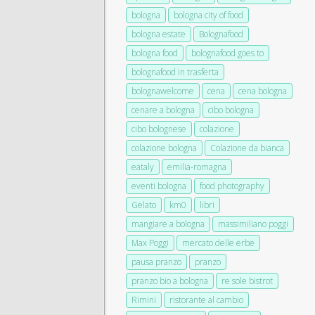
bologna
bologna city of food
bologna estate
Bolognafood
bologna food
bolognafood goes to
bolognafood in trasferta
bolognawelcome
cena
cena bologna
cenare a bologna
cibo bologna
cibo bolognese
colazione
colazione bologna
Colazione da bianca
eataly
emilia-romagna
eventi bologna
food photography
Gelato
km0
libri
mangiare a bologna
massimiliano poggi
Max Poggi
mercato delle erbe
pausa pranzo
pranzo
pranzo bio a bologna
re sole bistrot
Rimini
ristorante al cambio