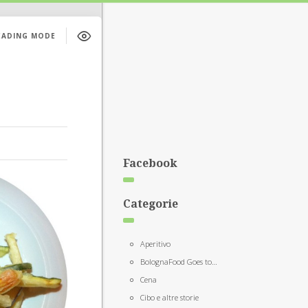
EADING MODE
Facebook
Categorie
Aperitivo
BolognaFood Goes to…
Cena
Cibo e altre storie