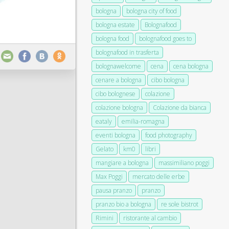
bologna
bologna city of food
bologna estate
Bolognafood
bologna food
bolognafood goes to
bolognafood in trasferta
bolognawelcome
cena
cena bologna
cenare a bologna
cibo bologna
cibo bolognese
colazione
colazione bologna
Colazione da bianca
eataly
emilia-romagna
eventi bologna
food photography
Gelato
km0
libri
mangiare a bologna
massimiliano poggi
Max Poggi
mercato delle erbe
pausa pranzo
pranzo
pranzo bio a bologna
re sole bistrot
Rimini
ristorante al cambio