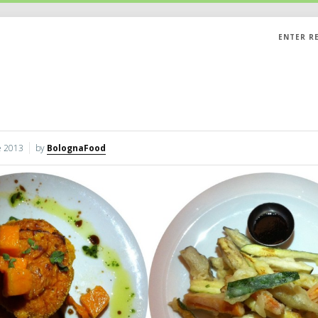
ENTER R
 2013
by
BolognaFood