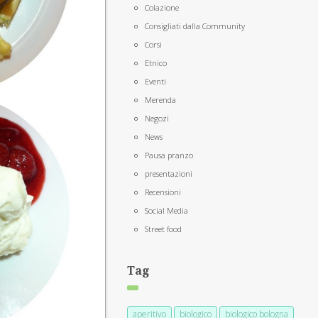
Colazione
Consigliati dalla Community
Corsi
Etnico
Eventi
Merenda
Negozi
News
Pausa pranzo
presentazioni
Recensioni
Social Media
Street food
Tag
aperitivo
biologico
biologico bologna