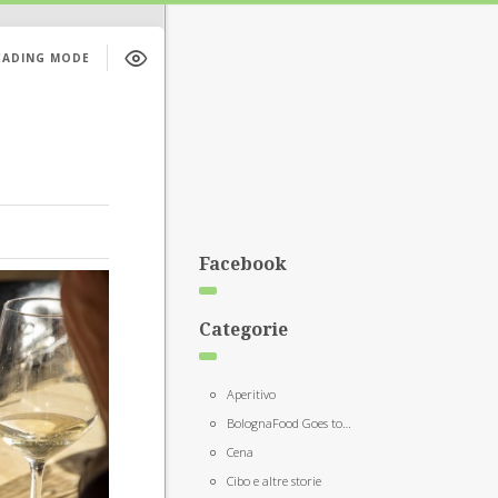
EADING MODE
Facebook
Categorie
Aperitivo
BolognaFood Goes to…
Cena
Cibo e altre storie