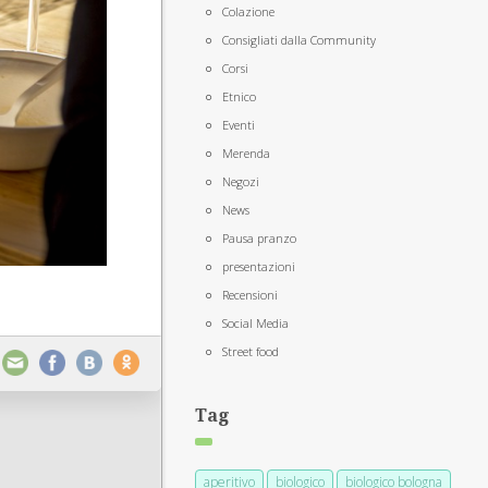
Colazione
Consigliati dalla Community
Corsi
Etnico
Eventi
Merenda
Negozi
News
Pausa pranzo
presentazioni
Recensioni
Social Media
Street food
Tag
aperitivo
biologico
biologico bologna