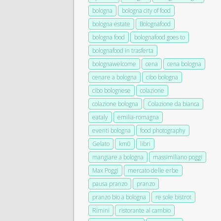
bologna
bologna city of food
bologna estate
Bolognafood
bologna food
bolognafood goes to
bolognafood in trasferta
bolognawelcome
cena
cena bologna
cenare a bologna
cibo bologna
cibo bolognese
colazione
colazione bologna
Colazione da bianca
eataly
emilia-romagna
eventi bologna
food photography
Gelato
km0
libri
mangiare a bologna
massimiliano poggi
Max Poggi
mercato delle erbe
pausa pranzo
pranzo
pranzo bio a bologna
re sole bistrot
Rimini
ristorante al cambio