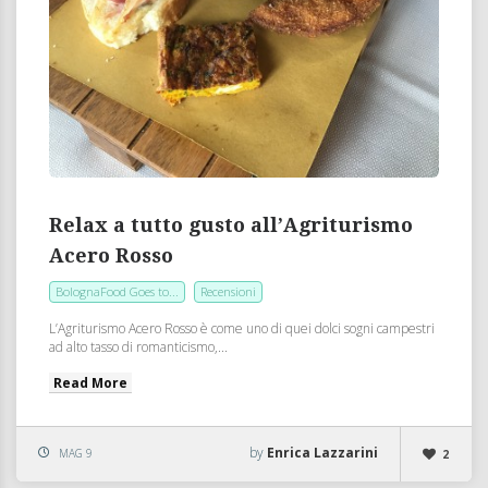
Relax a tutto gusto all’Agriturismo
Acero Rosso
BolognaFood Goes to...
Recensioni
L’Agriturismo Acero Rosso è come uno di quei dolci sogni campestri
ad alto tasso di romanticismo,...
Read More
by
Enrica Lazzarini
MAG 9
2