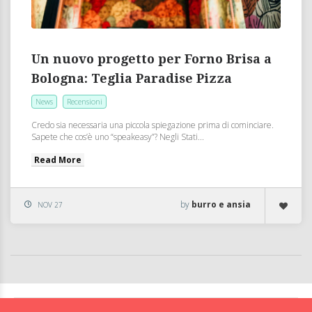
Un nuovo progetto per Forno Brisa a
Bologna: Teglia Paradise Pizza
News
Recensioni
Credo sia necessaria una piccola spiegazione prima di cominciare.
Sapete che cos’è uno “speakeasy”? Negli Stati...
Read More
by
burro e ansia
NOV 27
BolognaFood - Social Food a Bologna