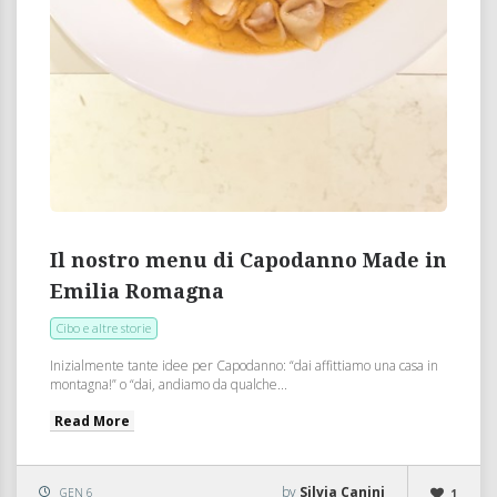
Il nostro menu di Capodanno Made in
Emilia Romagna
Cibo e altre storie
Inizialmente tante idee per Capodanno: “dai affittiamo una casa in
montagna!” o “dai, andiamo da qualche...
Read More
by
Silvia Canini
GEN 6
1