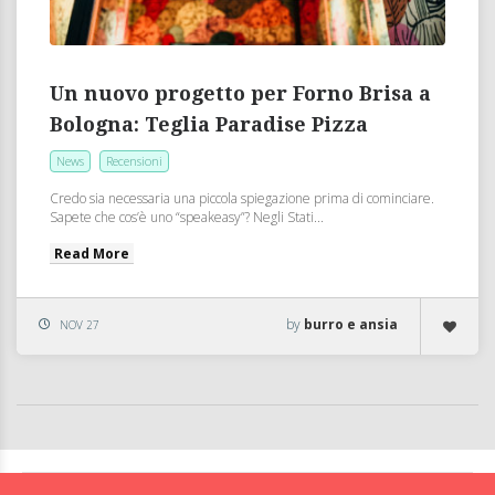
Un nuovo progetto per Forno Brisa a
Bologna: Teglia Paradise Pizza
News
Recensioni
Credo sia necessaria una piccola spiegazione prima di cominciare.
Sapete che cos’è uno “speakeasy”? Negli Stati...
Read More
by
burro e ansia
NOV 27
BolognaFood - Social Food a Bologna